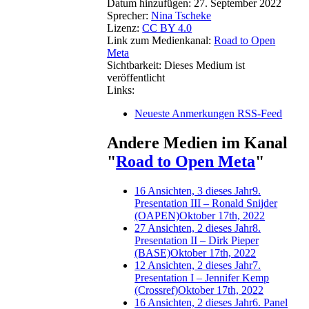
Datum hinzufügen:
27. September 2022
Sprecher:
Nina Tscheke
Lizenz:
CC BY 4.0
Link zum Medienkanal:
Road to Open
Meta
Sichtbarkeit:
Dieses Medium ist
veröffentlicht
Links:
Neueste Anmerkungen RSS-Feed
Andere Medien im Kanal
"
Road to Open Meta
"
16 Ansichten, 3 dieses Jahr
9.
Presentation III – Ronald Snijder
(OAPEN)
Oktober 17th, 2022
27 Ansichten, 2 dieses Jahr
8.
Presentation II – Dirk Pieper
(BASE)
Oktober 17th, 2022
12 Ansichten, 2 dieses Jahr
7.
Presentation I – Jennifer Kemp
(Crossref)
Oktober 17th, 2022
16 Ansichten, 2 dieses Jahr
6. Panel