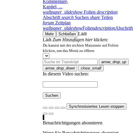
Kommentare,
Kapitel, ...
wallpaper_slideshow
Folien
description
Abschrift
search
Suchen
share
Teilen
forum
Zeitplan
wallpaper_slideshow
Folien
description
Abschrift
Lädt
Mehr
Schließen
Lädt
Zum Hinzufügen hier klicken:
Du kannst mit der rechten Maustaste auf Folien
klicken, um das Menü zu öffnen
arrow_drop_up
arrow_drop_down
close_small
In diesem Video suchen:
Suchen
Synchronisiertes Lesen stoppen
Benachrichtigungen abonnieren
Wenn Sie Benachrichtigungen abonniert