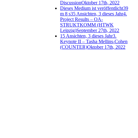
Discussion
Oktober 17th, 2022
Dieses Medium ist veröffentlicht
39
m 8 s
35 Ansichten, 3 dieses Jahr
4.
Project Results – OA-
STRUKTKOMM (HTWK
Leipzig)
September 27th, 2022
15 Ansichten, 3 dieses Jahr
3.
Keynote II – Tasha Mellins-Cohen
(COUNTER)
Oktober 17th, 2022