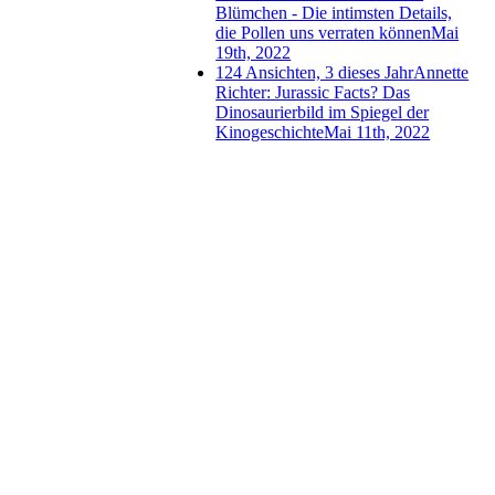
Blümchen - Die intimsten Details,
die Pollen uns verraten können
Mai
19th, 2022
124 Ansichten, 3 dieses Jahr
Annette
Richter: Jurassic Facts? Das
Dinosaurierbild im Spiegel der
Kinogeschichte
Mai 11th, 2022