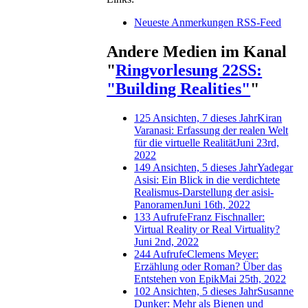
Neueste Anmerkungen RSS-Feed
Andere Medien im Kanal
"
Ringvorlesung 22SS:
"Building Realities"
"
125 Ansichten, 7 dieses Jahr
Kiran
Varanasi: Erfassung der realen Welt
für die virtuelle Realität
Juni 23rd,
2022
149 Ansichten, 5 dieses Jahr
Yadegar
Asisi: Ein Blick in die verdichtete
Realismus-Darstellung der asisi-
Panoramen
Juni 16th, 2022
133 Aufrufe
Franz Fischnaller:
Virtual Reality or Real Virtuality?
Juni 2nd, 2022
244 Aufrufe
Clemens Meyer:
Erzählung oder Roman? Über das
Entstehen von Epik
Mai 25th, 2022
102 Ansichten, 5 dieses Jahr
Susanne
Dunker: Mehr als Bienen und