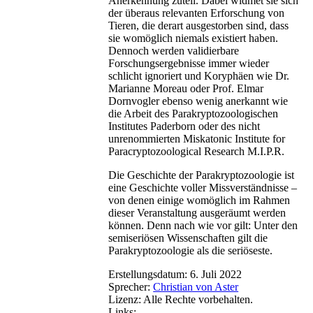
Anerkennung zuteil. Dabei widmet sie sich
der überaus relevanten Erforschung von
Tieren, die derart ausgestorben sind, dass
sie womöglich niemals existiert haben.
Dennoch werden validierbare
Forschungsergebnisse immer wieder
schlicht ignoriert und Koryphäen wie Dr.
Marianne Moreau oder Prof. Elmar
Dornvogler ebenso wenig anerkannt wie
die Arbeit des Parakryptozoologischen
Institutes Paderborn oder des nicht
unrenommierten Miskatonic Institute for
Paracryptozoological Research M.I.P.R.
Die Geschichte der Parakryptozoologie ist
eine Geschichte voller Missverständnisse –
von denen einige womöglich im Rahmen
dieser Veranstaltung ausgeräumt werden
können. Denn nach wie vor gilt: Unter den
semiseriösen Wissenschaften gilt die
Parakryptozoologie als die seriöseste.
Erstellungsdatum:
6. Juli 2022
Sprecher:
Christian von Aster
Lizenz:
Alle Rechte vorbehalten.
Links: