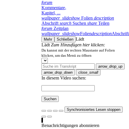
forum
Kommentare,
Kapitel, ...
wallpaper_slideshow
Folien
description
Abschrift
search
Suchen
share
Teilen
forum
Zeitplan
wallpaper_slideshow
Folien
description
Abschrift
Lädt
Mehr
Schließen
Lädt
Zum Hinzufügen hier klicken:
Du kannst mit der rechten Maustaste auf Folien
klicken, um das Menü zu öffnen
arrow_drop_up
arrow_drop_down
close_small
In diesem Video suchen:
Suchen
Synchronisiertes Lesen stoppen
Benachrichtigungen abonnieren