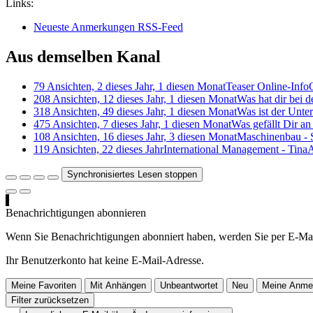
Links:
Neueste Anmerkungen RSS-Feed
Aus demselben Kanal
79 Ansichten, 2 dieses Jahr, 1 diesen Monat
Teaser Online-Info
208 Ansichten, 12 dieses Jahr, 1 diesen Monat
Was hat dir bei 
318 Ansichten, 49 dieses Jahr, 1 diesen Monat
Was ist der Unte
475 Ansichten, 7 dieses Jahr, 1 diesen Monat
Was gefällt Dir 
108 Ansichten, 16 dieses Jahr, 3 diesen Monat
Maschinenbau -
119 Ansichten, 22 dieses Jahr
International Management - Tina
A
Synchronisiertes Lesen stoppen
Benachrichtigungen abonnieren
Wenn Sie Benachrichtigungen abonniert haben, werden Sie per E-Mai
Ihr Benutzerkonto hat keine E-Mail-Adresse.
Meine Favoriten
Mit Anhängen
Unbeantwortet
Neu
Meine Anme
Filter zurücksetzen