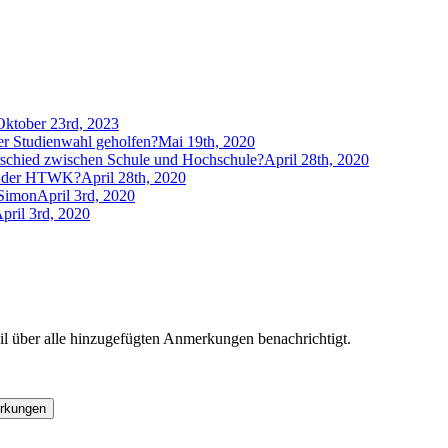
Oktober 23rd, 2023
der Studienwahl geholfen?
Mai 19th, 2020
rschied zwischen Schule und Hochschule?
April 28th, 2020
an der HTWK?
April 28th, 2020
 Simon
April 3rd, 2020
pril 3rd, 2020
l über alle hinzugefügten Anmerkungen benachrichtigt.
rkungen