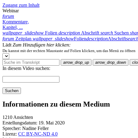
Zugang zum Inhalt
Webinar
forum
Kommentare,
Kapitel, ...
wallpaper_slideshow
Folien
description
Abschrift
search
Suchen
sha
forum
Zeitplan
wallpaper_slideshow
Folien
description
Abschrift
searc
Lädt
Zum Hinzufügen hier klicken:
Du kannst mit der rechten Maustaste auf Folien klicken, um das Menü zu öffnen
arrow_drop_up
arrow_drop_down
clo
In diesem Video suchen:
Suchen
Informationen zu diesem Medium
1210 Ansichten
Erstellungsdatum:
19. Mai 2020
Sprecher:
Nadine Feller
Lizenz:
CC BY-NC-ND 4.0