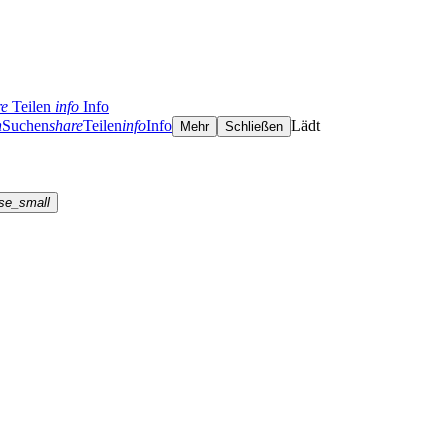
re
Teilen
info
Info
h
Suchen
share
Teilen
info
Info
Lädt
Mehr
Schließen
se_small