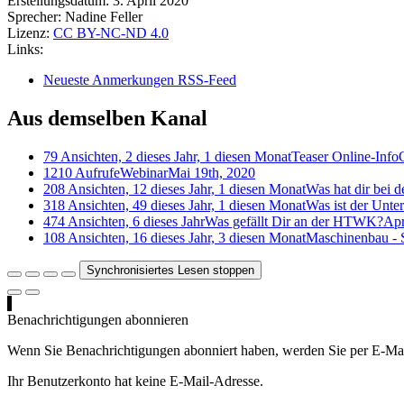
Erstellungsdatum:
3. April 2020
Sprecher:
Nadine Feller
Lizenz:
CC BY-NC-ND 4.0
Links:
Neueste Anmerkungen RSS-Feed
Aus demselben Kanal
79 Ansichten, 2 dieses Jahr, 1 diesen Monat
Teaser Online-Info
1210 Aufrufe
Webinar
Mai 19th, 2020
208 Ansichten, 12 dieses Jahr, 1 diesen Monat
Was hat dir bei 
318 Ansichten, 49 dieses Jahr, 1 diesen Monat
Was ist der Unte
474 Ansichten, 6 dieses Jahr
Was gefällt Dir an der HTWK?
Apr
108 Ansichten, 16 dieses Jahr, 3 diesen Monat
Maschinenbau -
Synchronisiertes Lesen stoppen
Benachrichtigungen abonnieren
Wenn Sie Benachrichtigungen abonniert haben, werden Sie per E-Mai
Ihr Benutzerkonto hat keine E-Mail-Adresse.