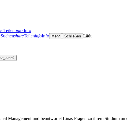
re
Teilen
info
Info
h
Suchen
share
Teilen
info
Info
Lädt
Mehr
Schließen
se_small
ational Management und beantwortet Linas Fragen zu ihrem Studium a