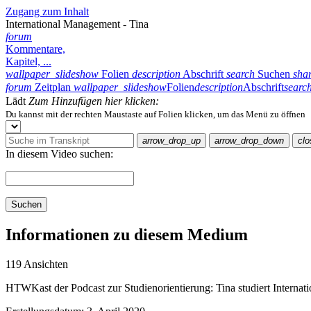
Zugang zum Inhalt
International Management - Tina
forum
Kommentare,
Kapitel, ...
wallpaper_slideshow
Folien
description
Abschrift
search
Suchen
sha
forum
Zeitplan
wallpaper_slideshow
Folien
description
Abschrift
searc
Lädt
Zum Hinzufügen hier klicken:
Du kannst mit der rechten Maustaste auf Folien klicken, um das Menü zu öffnen
arrow_drop_up
arrow_drop_down
clo
In diesem Video suchen:
Suchen
Informationen zu diesem Medium
119 Ansichten
HTWKast der Podcast zur Studienorientierung: Tina studiert Intern