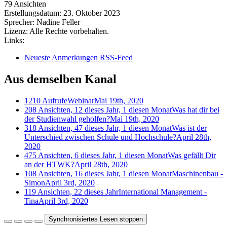
79 Ansichten
Erstellungsdatum:
23. Oktober 2023
Sprecher:
Nadine Feller
Lizenz:
Alle Rechte vorbehalten.
Links:
Neueste Anmerkungen RSS-Feed
Aus demselben Kanal
1210 Aufrufe
Webinar
Mai 19th, 2020
208 Ansichten, 12 dieses Jahr, 1 diesen Monat
Was hat dir bei
der Studienwahl geholfen?
Mai 19th, 2020
318 Ansichten, 47 dieses Jahr, 1 diesen Monat
Was ist der
Unterschied zwischen Schule und Hochschule?
April 28th,
2020
475 Ansichten, 6 dieses Jahr, 1 diesen Monat
Was gefällt Dir
an der HTWK?
April 28th, 2020
108 Ansichten, 16 dieses Jahr, 1 diesen Monat
Maschinenbau -
Simon
April 3rd, 2020
119 Ansichten, 22 dieses Jahr
International Management -
Tina
April 3rd, 2020
Synchronisiertes Lesen stoppen