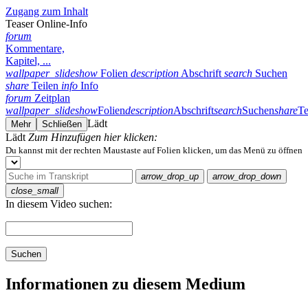
Zugang zum Inhalt
Teaser Online-Info
forum
Kommentare,
Kapitel, ...
wallpaper_slideshow
Folien
description
Abschrift
search
Suchen
share
Teilen
info
Info
forum
Zeitplan
wallpaper_slideshow
Folien
description
Abschrift
search
Suchen
share
Te
Lädt
Mehr
Schließen
Lädt
Zum Hinzufügen hier klicken:
Du kannst mit der rechten Maustaste auf Folien klicken, um das Menü zu öffnen
arrow_drop_up
arrow_drop_down
close_small
In diesem Video suchen:
Suchen
Informationen zu diesem Medium