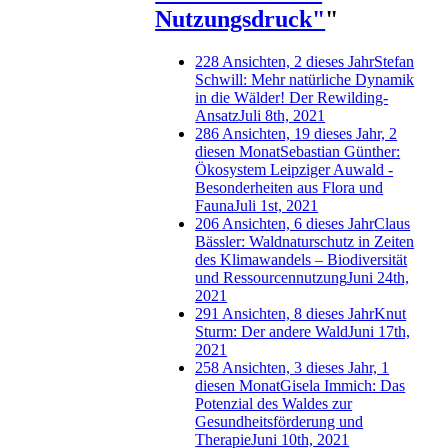
Nutzungsdruck"
"
228 Ansichten, 2 dieses Jahr
Stefan
Schwill: Mehr natürliche Dynamik
in die Wälder! Der Rewilding-
Ansatz
Juli 8th, 2021
286 Ansichten, 19 dieses Jahr, 2
diesen Monat
Sebastian Günther:
Ökosystem Leipziger Auwald -
Besonderheiten aus Flora und
Fauna
Juli 1st, 2021
206 Ansichten, 6 dieses Jahr
Claus
Bässler: Waldnaturschutz in Zeiten
des Klimawandels – Biodiversität
und Ressourcennutzung
Juni 24th,
2021
291 Ansichten, 8 dieses Jahr
Knut
Sturm: Der andere Wald
Juni 17th,
2021
258 Ansichten, 3 dieses Jahr, 1
diesen Monat
Gisela Immich: Das
Potenzial des Waldes zur
Gesundheitsförderung und
Therapie
Juni 10th, 2021