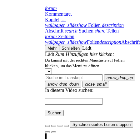
forum
Kommentare,
Kapitel, ...
wallpaper_slideshow
Folien
description
Abschrift
search
Suchen
share
Teilen
forum
Zeitplan
wallpaper_slideshow
Folien
description
Abschrift
Lädt
Mehr
Schließen
Lädt
Zum Hinzufügen hier klicken:
Du kannst mit der rechten Maustaste auf Folien
klicken, um das Menü zu öffnen
arrow_drop_up
arrow_drop_down
close_small
In diesem Video suchen:
Suchen
Synchronisiertes Lesen stoppen