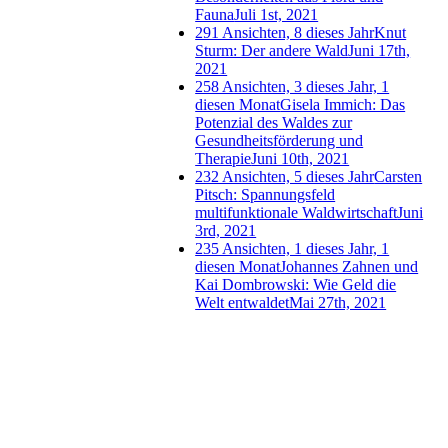
Fauna
Juli 1st, 2021
291 Ansichten, 8 dieses Jahr
Knut
Sturm: Der andere Wald
Juni 17th,
2021
258 Ansichten, 3 dieses Jahr, 1
diesen Monat
Gisela Immich: Das
Potenzial des Waldes zur
Gesundheitsförderung und
Therapie
Juni 10th, 2021
232 Ansichten, 5 dieses Jahr
Carsten
Pitsch: Spannungsfeld
multifunktionale Waldwirtschaft
Juni
3rd, 2021
235 Ansichten, 1 dieses Jahr, 1
diesen Monat
Johannes Zahnen und
Kai Dombrowski: Wie Geld die
Welt entwaldet
Mai 27th, 2021