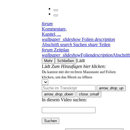
forum
Kommentare,
Kapitel, ...
wallpaper_slideshow
Folien
description
Abschrift
search
Suchen
share
Teilen
forum
Zeitplan
wallpaper_slideshow
Folien
description
Abschrift
Lädt
Mehr
Schließen
Lädt
Zum Hinzufügen hier klicken:
Du kannst mit der rechten Maustaste auf Folien
klicken, um das Menü zu öffnen
arrow_drop_up
arrow_drop_down
close_small
In diesem Video suchen:
Suchen