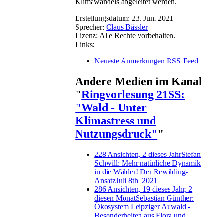
Klimawandels abgeleitet werden.
Erstellungsdatum:
23. Juni 2021
Sprecher:
Claus Bässler
Lizenz:
Alle Rechte vorbehalten.
Links:
Neueste Anmerkungen RSS-Feed
Andere Medien im Kanal
"
Ringvorlesung 21SS:
"Wald - Unter
Klimastress und
Nutzungsdruck"
"
228 Ansichten, 2 dieses Jahr
Stefan
Schwill: Mehr natürliche Dynamik
in die Wälder! Der Rewilding-
Ansatz
Juli 8th, 2021
286 Ansichten, 19 dieses Jahr, 2
diesen Monat
Sebastian Günther:
Ökosystem Leipziger Auwald -
Besonderheiten aus Flora und