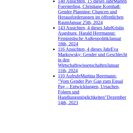
140 Ansichten, 15 dieses Jahr
Marlen
Foersterling, Christiane Kornhaß:
Gender Planning: Chancen und
Herausforderungen im öffentlichen
Raum
Januar 25th, 2024
143 Ansichten, 4 dieses Jahr
Kristin
Augsburg, Harald Herrmannn:
Feministische Außenpolitik
Januar
18th, 2024
116 Ansichten, 4 dieses Jahr
Eva
Markowsky: Gender und Geschlecht
in den
Wirtschaftswissenschaften
Januar
11th, 2024
110 Aufrufe
Martina Beermann:
"Vom Gender Pay Gap zum Equal
Pay – Entwicklungen, Ursachen,
Folgen und
Handlungsmöglichkeiten"
Dezember
14th, 2023