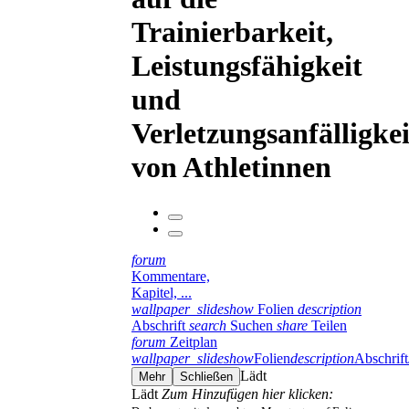
Trainierbarkeit,
Leistungsfähigkeit
und
Verletzungsanfälligkei
von Athletinnen
forum
Kommentare,
Kapitel, ...
wallpaper_slideshow
Folien
description
Abschrift
search
Suchen
share
Teilen
forum
Zeitplan
wallpaper_slideshow
Folien
description
Abschrift
Lädt
Mehr
Schließen
Lädt
Zum Hinzufügen hier klicken: