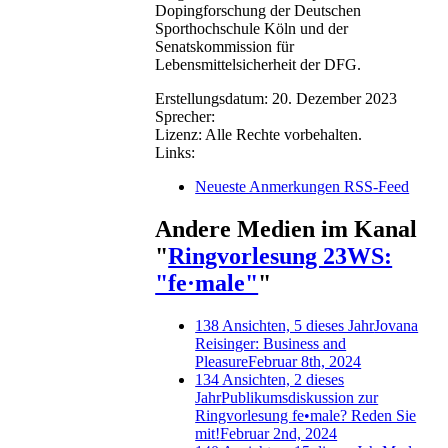
Dopingforschung der Deutschen
Sporthochschule Köln und der
Senatskommission für
Lebensmittelsicherheit der DFG.
Erstellungsdatum:
20. Dezember 2023
Sprecher:
Lizenz:
Alle Rechte vorbehalten.
Links:
Neueste Anmerkungen RSS-Feed
Andere Medien im Kanal
"
Ringvorlesung 23WS:
"fe·male"
"
138 Ansichten, 5 dieses Jahr
Jovana
Reisinger: Business and
Pleasure
Februar 8th, 2024
134 Ansichten, 2 dieses
Jahr
Publikumsdiskussion zur
Ringvorlesung fe•male? Reden Sie
mit!
Februar 2nd, 2024