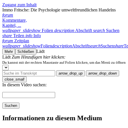
Zugang zum Inhalt
Immo Fritsche: Die Psychologie umweltfreundlichen Handelns
forum
Kommentare,
Kapitel, ...
wallpaper_slideshow
Folien
description
Abschrift
search
Suchen
share
Teilen
info
Info
forum
Zeitplan
wallpaper_slideshow
Folien
description
Abschrift
search
Suchen
share
Te
Lädt
Mehr
Schließen
Lädt
Zum Hinzufügen hier klicken:
Du kannst mit der rechten Maustaste auf Folien klicken, um das Menü zu öffnen
arrow_drop_up
arrow_drop_down
close_small
In diesem Video suchen:
Suchen
Informationen zu diesem Medium