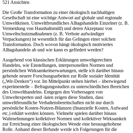
521 Ansichten
Die Große Transformation zu einer ökologisch nachhaltigen
Gesellschaft ist eine wichtige Antwort auf globale und regionale
Umweltkrisen. Umweltfreundliches Alltagshandeln Einzelner (z. B.
Vermeidung von Haushaltsmüll) und deren Akzeptanz von
Umweltschutzmaßnahmen (z. B. Verbote aufwändiger
Verpackungen) ist wesentlich für das Gelingen einer solchen
Transformation. Doch wovon hängt ökologisch motiviertes
Alltagshandeln ab und wie kann es gefördert werden?
Ausgehend von klassischen Erklärungen umweltgerechten
Handelns, wie Einstellungen, interpersonellen Normen und
persönlichen Wirksamkeitserwartungen, stelle ich darüber hinaus
gehende neuere Forschungsarbeiten zur Rolle sozialer Identität
(„Wir-Denken“) vor. Im Mittelpunkt stehen hierbei – überwiegend
experimentelle – Befragungsstudien zu unterschiedlichen Bereichen
des Umwelthandelns. Entgegen den Vorhersagen von
Umweltexperten und -laien zeigen diese Studien, dass
umweltfreundliche Verhaltensbereitschaften nicht nur durch
persönliche Kosten-Nutzen-Bilanzen (finanzielle Kosten, Aufwand
etc.) erklärt werden können. Vielmehr spielen darüber hinaus
Wahrnehmungen kollektiver Normen und kollektiver Wirksamkeit
zur Erreichung einer ökologischen Wende eine herausgehobene
Rolle. Anhand dieser Befunde werde ich Folgerungen für die