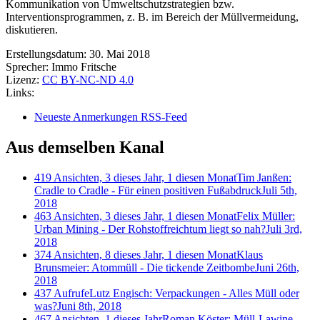
Kommunikation von Umweltschutzstrategien bzw.
Interventionsprogrammen, z. B. im Bereich der Müllvermeidung,
diskutieren.
Erstellungsdatum:
30. Mai 2018
Sprecher:
Immo Fritsche
Lizenz:
CC BY-NC-ND 4.0
Links:
Neueste Anmerkungen RSS-Feed
Aus demselben Kanal
419 Ansichten, 3 dieses Jahr, 1 diesen Monat
Tim Janßen:
Cradle to Cradle - Für einen positiven Fußabdruck
Juli 5th,
2018
463 Ansichten, 3 dieses Jahr, 1 diesen Monat
Felix Müller:
Urban Mining - Der Rohstoffreichtum liegt so nah?
Juli 3rd,
2018
374 Ansichten, 8 dieses Jahr, 1 diesen Monat
Klaus
Brunsmeier: Atommüll - Die tickende Zeitbombe
Juni 26th,
2018
437 Aufrufe
Lutz Engisch: Verpackungen - Alles Müll oder
was?
Juni 8th, 2018
467 Ansichten, 1 dieses Jahr
Roman Köster: Müll-Lawine