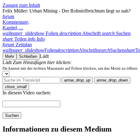
Zugang zum Inhalt
Felix Müller: Urban Mining - Der Rohstoffreichtum liegt so nah?
forum
Kommentare,
Kapitel, ...
wallpaper_slideshow
Folien
description
Abschrift
search
Suchen
share
Teilen
info
Info
forum
Zeitplan
wallpaper_slideshow
Folien
description
Abschrift
search
Suchen
share
Te
Lädt
Mehr
Schließen
Lädt
Zum Hinzufügen hier klicken:
Du kannst mit der rechten Maustaste auf Folien klicken, um das Menü zu öffnen
arrow_drop_up
arrow_drop_down
close_small
In diesem Video suchen:
Suchen
Informationen zu diesem Medium