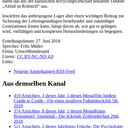
damit das aus der klassischen Recyclingwirtschaft bekannte Diktum
„Abfall ist Rohstoff“ aus.
Inwiefern das anthropogene Lager aber einen wichtigen Beitrag zur
Sicherung der Lebensgrundlagen bestehender und zukünftiger
Generationen leisten kann, hängt davon ab, wie gut es gelingen
wird, vielfältigen und komplexen Herausforderungen zu begegnen.
Erstellungsdatum:
27. Juni 2018
Sprecher:
Felix Müller
Firma:
Umweltbundesamt
Lizenz:
CC BY-NC-ND 4.0
Links:
Neueste Anmerkungen RSS-Feed
Aus demselben Kanal
419 Ansichten, 3 dieses Jahr, 1 diesen Monat
Tim Janßen:
Cradle to Cradle - Für einen positiven Fußabdruck
Juli 5th,
2018
374 Ansichten, 8 dieses Jahr, 1 diesen Monat
Klaus
Brunsmeier: Atommüll - Die tickende Zeitbombe
Juni 26th,
2018
521 Ansichten, 2 dieses Jahr
Immo Fritsche: Die Psychologie