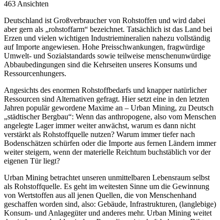
463 Ansichten
Deutschland ist Großverbraucher von Rohstoffen und wird dabei
aber gern als „rohstoffarm“ bezeichnet. Tatsächlich ist das Land bei
Erzen und vielen wichtigen Industriemineralien nahezu vollständig
auf Importe angewiesen. Hohe Preisschwankungen, fragwürdige
Umwelt- und Sozialstandards sowie teilweise menschenunwürdige
Abbaubedingungen sind die Kehrseiten unseres Konsums und
Ressourcenhungers.
Angesichts des enormen Rohstoffbedarfs und knapper natürlicher
Ressourcen sind Alternativen gefragt. Hier setzt eine in den letzten
Jahren populär gewordene Maxime an – Urban Mining, zu Deutsch
„städtischer Bergbau“: Wenn das anthropogene, also vom Menschen
angelegte Lager immer weiter anwächst, warum es dann nicht
verstärkt als Rohstoffquelle nutzen? Warum immer tiefer nach
Bodenschätzen schürfen oder die Importe aus fernen Ländern immer
weiter steigern, wenn der materielle Reichtum buchstäblich vor der
eigenen Tür liegt?
Urban Mining betrachtet unseren unmittelbaren Lebensraum selbst
als Rohstoffquelle. Es geht im weitesten Sinne um die Gewinnung
von Wertstoffen aus all jenen Quellen, die von Menschenhand
geschaffen worden sind, also: Gebäude, Infrastrukturen, (langlebige)
Konsum- und Anlagegüter und anderes mehr. Urban Mining weitet