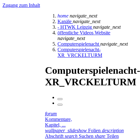
Zugang zum Inhalt
home
navigate_next
Kanäle
navigate_next
- HTWK Leipzig
navigate_next
öffentliche Videos Website
navigate_next
Computerspielenacht
navigate_next
Computerspielenacht-
XR_VRCKELTURM
Computerspielenacht
XR_VRCKELTURM
forum
Kommentare,
Kapitel, ...
wallpaper_slideshow
Folien
description
Abschrift
search
Suchen
share
Teilen