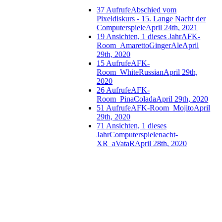
37 Aufrufe
Abschied vom
Pixeldiskurs - 15. Lange Nacht der
Computerspiele
April 24th, 2021
19 Ansichten, 1 dieses Jahr
AFK-
Room_AmarettoGingerAle
April
29th, 2020
15 Aufrufe
AFK-
Room_WhiteRussian
April 29th,
2020
26 Aufrufe
AFK-
Room_PinaColada
April 29th, 2020
51 Aufrufe
AFK-Room_Mojito
April
29th, 2020
71 Ansichten, 1 dieses
Jahr
Computerspielenacht-
XR_aVataR
April 28th, 2020