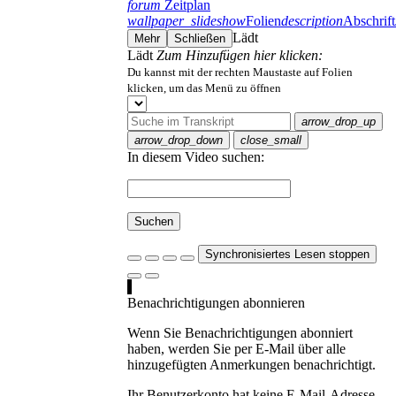
forum
Zeitplan
wallpaper_slideshow
Folien
description
Abschrift
Lädt
Mehr
Schließen
Lädt
Zum Hinzufügen hier klicken:
Du kannst mit der rechten Maustaste auf Folien
klicken, um das Menü zu öffnen
arrow_drop_up
arrow_drop_down
close_small
In diesem Video suchen:
Suchen
Synchronisiertes Lesen stoppen
Benachrichtigungen abonnieren
Wenn Sie Benachrichtigungen abonniert
haben, werden Sie per E-Mail über alle
hinzugefügten Anmerkungen benachrichtigt.
Ihr Benutzerkonto hat keine E-Mail-Adresse.