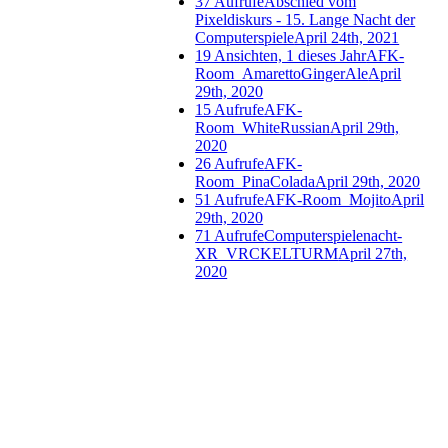
37 Aufrufe
Abschied vom
Pixeldiskurs - 15. Lange Nacht der
Computerspiele
April 24th, 2021
19 Ansichten, 1 dieses Jahr
AFK-
Room_AmarettoGingerAle
April
29th, 2020
15 Aufrufe
AFK-
Room_WhiteRussian
April 29th,
2020
26 Aufrufe
AFK-
Room_PinaColada
April 29th, 2020
51 Aufrufe
AFK-Room_Mojito
April
29th, 2020
71 Aufrufe
Computerspielenacht-
XR_VRCKELTURM
April 27th,
2020