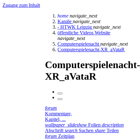
Zugang zum Inhalt
home
navigate_next
Kanäle
navigate_next
- HTWK Leipzig
navigate_next
öffentliche Videos Website
navigate_next
Computerspielenacht
navigate_next
Computerspielenacht-XR_aVataR
Computerspielenacht
XR_aVataR
forum
Kommentare,
Kapitel, ...
wallpaper_slideshow
Folien
description
Abschrift
search
Suchen
share
Teilen
forum
Zeitplan