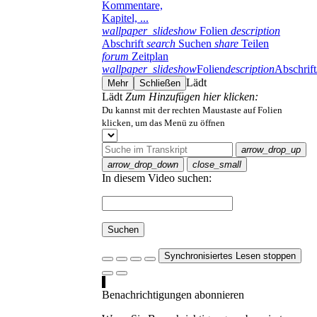
Kommentare,
Kapitel, ...
wallpaper_slideshow
Folien
description
Abschrift
search
Suchen
share
Teilen
forum
Zeitplan
wallpaper_slideshow
Folien
description
Abschrift
Lädt
Mehr
Schließen
Lädt
Zum Hinzufügen hier klicken:
Du kannst mit der rechten Maustaste auf Folien
klicken, um das Menü zu öffnen
arrow_drop_up
arrow_drop_down
close_small
In diesem Video suchen:
Suchen
Synchronisiertes Lesen stoppen
Benachrichtigungen abonnieren