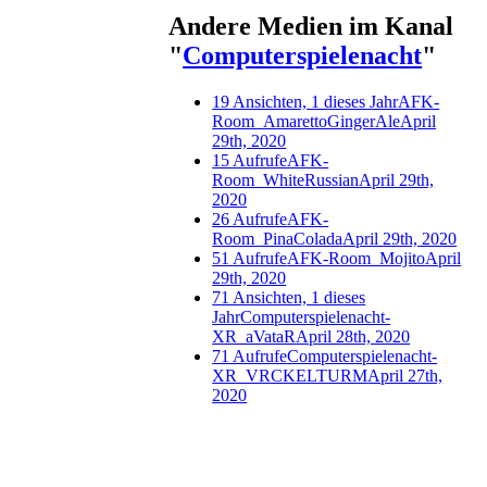
Andere Medien im Kanal
"
Computerspielenacht
"
19 Ansichten, 1 dieses Jahr
AFK-
Room_AmarettoGingerAle
April
29th, 2020
15 Aufrufe
AFK-
Room_WhiteRussian
April 29th,
2020
26 Aufrufe
AFK-
Room_PinaColada
April 29th, 2020
51 Aufrufe
AFK-Room_Mojito
April
29th, 2020
71 Ansichten, 1 dieses
Jahr
Computerspielenacht-
XR_aVataR
April 28th, 2020
71 Aufrufe
Computerspielenacht-
XR_VRCKELTURM
April 27th,
2020