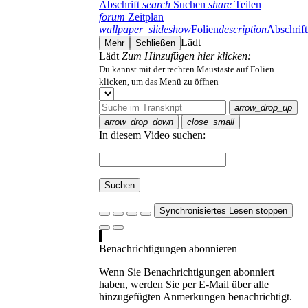
Abschrift
search
Suchen
share
Teilen
forum
Zeitplan
wallpaper_slideshow
Folien
description
Abschrift
Lädt
Mehr
Schließen
Lädt
Zum Hinzufügen hier klicken:
Du kannst mit der rechten Maustaste auf Folien
klicken, um das Menü zu öffnen
arrow_drop_up
arrow_drop_down
close_small
In diesem Video suchen:
Suchen
Synchronisiertes Lesen stoppen
Benachrichtigungen abonnieren
Wenn Sie Benachrichtigungen abonniert
haben, werden Sie per E-Mail über alle
hinzugefügten Anmerkungen benachrichtigt.