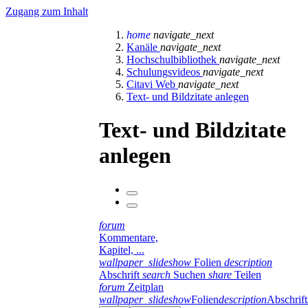
Zugang zum Inhalt
home
navigate_next
Kanäle
navigate_next
Hochschulbibliothek
navigate_next
Schulungsvideos
navigate_next
Citavi Web
navigate_next
Text- und Bildzitate anlegen
Text- und Bildzitate
anlegen
forum
Kommentare,
Kapitel, ...
wallpaper_slideshow
Folien
description
Abschrift
search
Suchen
share
Teilen
forum
Zeitplan
wallpaper_slideshow
Folien
description
Abschrift