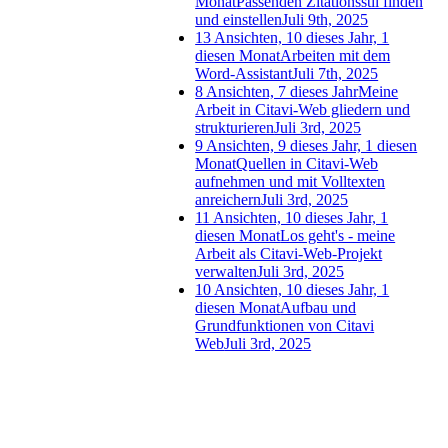
Monat
Passenden Zitationsstil finden
und einstellen
Juli 9th, 2025
13 Ansichten, 10 dieses Jahr, 1
diesen Monat
Arbeiten mit dem
Word-Assistant
Juli 7th, 2025
8 Ansichten, 7 dieses Jahr
Meine
Arbeit in Citavi-Web gliedern und
strukturieren
Juli 3rd, 2025
9 Ansichten, 9 dieses Jahr, 1 diesen
Monat
Quellen in Citavi-Web
aufnehmen und mit Volltexten
anreichern
Juli 3rd, 2025
11 Ansichten, 10 dieses Jahr, 1
diesen Monat
Los geht's - meine
Arbeit als Citavi-Web-Projekt
verwalten
Juli 3rd, 2025
10 Ansichten, 10 dieses Jahr, 1
diesen Monat
Aufbau und
Grundfunktionen von Citavi
Web
Juli 3rd, 2025