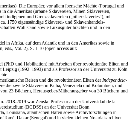
merikas). Die Europäer, vor allem iberische Mächte (Portugal und
 in die Amerikas (urbane Sklavereien, Minen-Sklavereien,
mit indigenen und Grenzsklavereien („other slaveries“), mit
ca. 1750 eigenständige Sklaverei- und Sklavenhandels-
lschaften Wohlstand sowie Luxusgüter brachten und in den
el in Afrika, auf dem Atlantik und in den Amerikas sowie in
eds., Vol. 2), S. 1-10 (open access auf:
l (PhD und Habilitation) mit Arbeiten über revolutionäre Eliten und
t Leipzig (1992‒1993) und als Professor an der Universität zu Köln
chte.
merikanische Reisen und die revolutionären Eliten der
Independcia
-
ere die zweite Sklaverei in Kuba, Venezuela und Kolumbien, und
tor von 23 Büchern, Herausgeber/Mitherausgeber von 30 Büchern und
öln. 2018-2019 war Zeuske Professor an der Universidad de la
avereistudium (BCDSS) an der Universität Bonn.
da, Louisiana, atlantischen Häfen sowie Archivforschungen in
o Tomé, Dakar (Senegal) und in vielen kleinen Notariatsarchiven