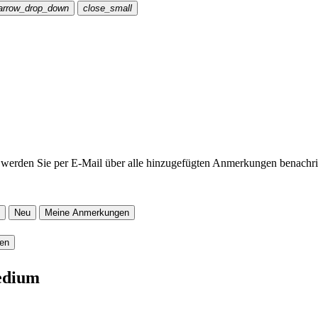
arrow_drop_down
close_small
werden Sie per E-Mail über alle hinzugefügten Anmerkungen benachric
Neu
Meine Anmerkungen
ren
edium