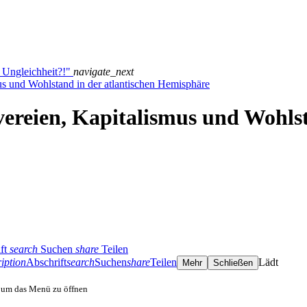
 Ungleichheit?!"
navigate_next
us und Wohlstand in der atlantischen Hemisphäre
ereien, Kapitalismus und Wohlst
ft
search
Suchen
share
Teilen
iption
Abschrift
search
Suchen
share
Teilen
Lädt
Mehr
Schließen
, um das Menü zu öffnen