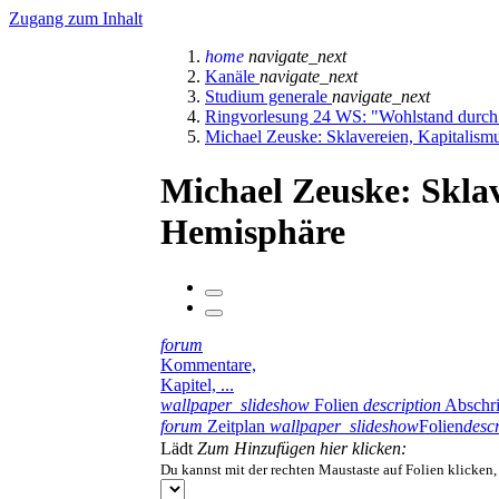
Zugang zum Inhalt
home
navigate_next
Kanäle
navigate_next
Studium generale
navigate_next
Ringvorlesung 24 WS: "Wohlstand durch
Michael Zeuske: Sklavereien, Kapitalism
Michael Zeuske: Sklav
Hemisphäre
forum
Kommentare,
Kapitel, ...
wallpaper_slideshow
Folien
description
Abschri
forum
Zeitplan
wallpaper_slideshow
Folien
descr
Lädt
Zum Hinzufügen hier klicken:
Du kannst mit der rechten Maustaste auf Folien klicken