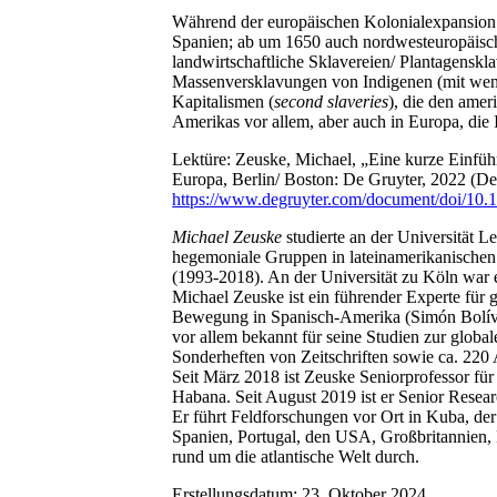
Während der europäischen Kolonialexpansion (
Spanien; ab um 1650 auch nordwesteuropäische
landwirtschaftliche Sklavereien/ Plantagenskl
Massenversklavungen von Indigenen (mit wenig
Kapitalismen (
second slaveries
), die den ame
Amerikas vor allem, aber auch in Europa, die I
Lektüre: Zeuske, Michael, „Eine kurze Einfüh
Europa, Berlin/ Boston: De Gruyter, 2022 (Dep
https://www.degruyter.com/document/doi/10
Michael Zeuske
studierte an der Universität L
hegemoniale Gruppen in lateinamerikanischen 
(1993-2018). An der Universität zu Köln war e
Michael Zeuske ist ein führender Experte für 
Bewegung in Spanisch-Amerika (Simón Bolívar
vor allem bekannt für seine Studien zur glo
Sonderheften von Zeitschriften sowie ca. 220 
Seit März 2018 ist Zeuske Seniorprofessor für
Habana. Seit August 2019 ist er Senior Resea
Er führt Feldforschungen vor Ort in Kuba, de
Spanien, Portugal, den USA, Großbritannien, 
rund um die atlantische Welt durch.
Erstellungsdatum:
23. Oktober 2024