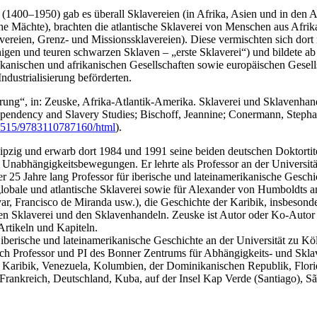
1400‒1950) gab es überall Sklavereien (in Afrika, Asien und in den A
 Mächte), brachten die atlantische Sklaverei von Menschen aus Afrika
avereien, Grenz- und Missionssklavereien). Diese vermischten sich dort 
en und teuren schwarzen Sklaven – „erste Sklaverei“) und bildete ab 
rikanischen und afrikanischen Gesellschaften sowie europäischen Gesel
ndustrialisierung beförderten.
rung“, in: Zeuske, Afrika-Atlantik-Amerika. Sklaverei und Sklavenhand
endency and Slavery Studies; Bischoff, Jeannine; Conermann, Stephan, 
.1515/9783110787160/html
).
eipzig und erwarb dort 1984 und 1991 seine beiden deutschen Doktortite
Unabhängigkeitsbewegungen. Er lehrte als Professor an der Universitä
r 25 Jahre lang Professor für iberische und lateinamerikanische Geschi
globale und atlantische Sklaverei sowie für Alexander von Humboldts a
, Francisco de Miranda usw.), die Geschichte der Karibik, insbesond
balen Sklaverei und den Sklavenhandeln. Zeuske ist Autor oder Ko-Au
Artikeln und Kapiteln.
 iberische und lateinamerikanische Geschichte an der Universität zu K
rch Professor und PI des Bonner Zentrums für Abhängigkeits- und Skl
r Karibik, Venezuela, Kolumbien, der Dominikanischen Republik, Flori
Frankreich, Deutschland, Kuba, auf der Insel Kap Verde (Santiago), Sã