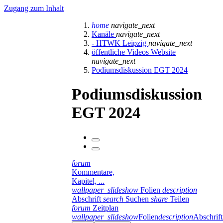
Zugang zum Inhalt
home
navigate_next
Kanäle
navigate_next
- HTWK Leipzig
navigate_next
öffentliche Videos Website
navigate_next
Podiumsdiskussion EGT 2024
Podiumsdiskussion
EGT 2024
forum
Kommentare,
Kapitel, ...
wallpaper_slideshow
Folien
description
Abschrift
search
Suchen
share
Teilen
forum
Zeitplan
wallpaper_slideshow
Folien
description
Abschrift