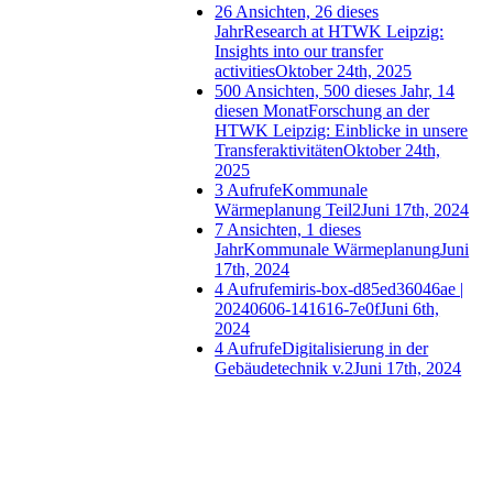
26 Ansichten, 26 dieses
Jahr
Research at HTWK Leipzig:
Insights into our transfer
activities
Oktober 24th, 2025
500 Ansichten, 500 dieses Jahr, 14
diesen Monat
Forschung an der
HTWK Leipzig: Einblicke in unsere
Transferaktivitäten
Oktober 24th,
2025
3 Aufrufe
Kommunale
Wärmeplanung Teil2
Juni 17th, 2024
7 Ansichten, 1 dieses
Jahr
Kommunale Wärmeplanung
Juni
17th, 2024
4 Aufrufe
miris-box-d85ed36046ae |
20240606-141616-7e0f
Juni 6th,
2024
4 Aufrufe
Digitalisierung in der
Gebäudetechnik v.2
Juni 17th, 2024