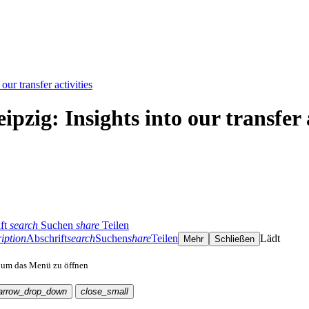
ur transfer activities
ig: Insights into our transfer a
ft
search
Suchen
share
Teilen
iption
Abschrift
search
Suchen
share
Teilen
Lädt
Mehr
Schließen
, um das Menü zu öffnen
arrow_drop_down
close_small