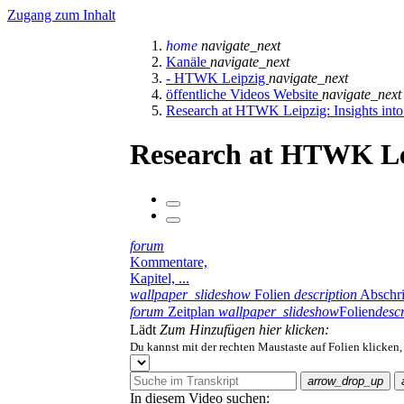
Zugang zum Inhalt
home
navigate_next
Kanäle
navigate_next
- HTWK Leipzig
navigate_next
öffentliche Videos Website
navigate_next
Research at HTWK Leipzig: Insights into o
Research at HTWK Leipz
forum
Kommentare,
Kapitel, ...
wallpaper_slideshow
Folien
description
Abschri
forum
Zeitplan
wallpaper_slideshow
Folien
descr
Lädt
Zum Hinzufügen hier klicken:
Du kannst mit der rechten Maustaste auf Folien klicken
arrow_drop_up
In diesem Video suchen: