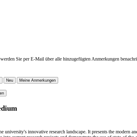
werden Sie per E-Mail über alle hinzugefügten Anmerkungen benachric
Neu
Meine Anmerkungen
ren
edium
iversity's innovative research landscape. It presents the modern and v