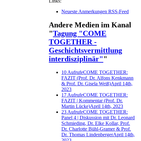
Links:
Neueste Anmerkungen RSS-Feed
Andere Medien im Kanal
"
Tagung "COME
TOGETHER -
Geschichtsvermittlung
interdisziplinär"
"
10 Aufrufe
COME TOGETHER:
FAZIT (Prof. Dr. Alfons Kenkmann
& Prof. Dr. Gisela Weiß)
April 14th,
2023
17 Aufrufe
COME TOGETHER:
FAZIT | Kommentar (Prof. Dr.
Martin Lücke)
April 14th, 2023
23 Aufrufe
COME TOGETHER:
Panel 4 | Diskussion mit Dr. Leonard
Schmieding, Dr. Elke Kollar, Prof.
Dr. Charlotte Bühl-Gramer & Prof.
Dr. Thomas Lindenberger
April 14th,
2023