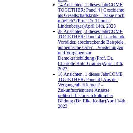
14 Ansichten, 1 dieses Jahr
COME
TOGETHER: Panel 4 | Geschichte
als Gesellschaftskritik – Ist sie noch
möglich? (Prof. Dr. Thomas
Lindenberger)
April 14th, 2023
28 Ansichten, 3 dieses Jahr
COME
TOGETHER: Panel 4 | Leuchtende
Vorbilder, abschreckende Beispiele,
authentische Orte? – Vorstellungen
und Vorgaben zur
Demokratiebildung (Prof. Dr.
Charlotte Bühl-Gramer)
April 14th,
2023
18 Ansichten, 1 dieses Jahr
COME
TOGETHER: Panel 4 | Aus der
Vergangenheit lernen? –
Zukunftsorientierte Ansätze
politisch-historisch kultureller
Bildung (Dr. Elke Kollar)
April 14th,
2023