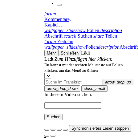
forum
Kommentare,
Kapitel, ...
wallpaper_slideshow
Folien
description
Abschrift
search
Suchen
share
Teilen
forum
Zeitplan
wallpaper_slideshow
Folien
description
Abschrift
Lädt
Mehr
Schließen
Lädt
Zum Hinzufügen hier klicken:
Du kannst mit der rechten Maustaste auf Folien
klicken, um das Menü zu öffnen
arrow_drop_up
arrow_drop_down
close_small
In diesem Video suchen:
Suchen
Synchronisiertes Lesen stoppen