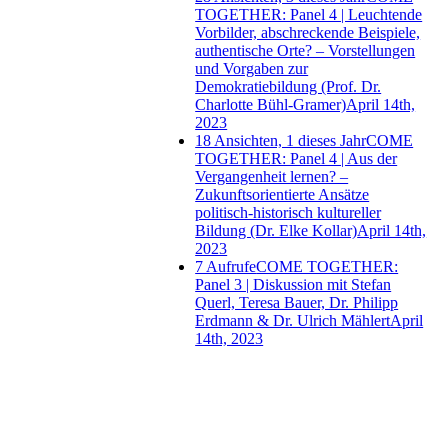
TOGETHER: Panel 4 | Leuchtende
Vorbilder, abschreckende Beispiele,
authentische Orte? – Vorstellungen
und Vorgaben zur
Demokratiebildung (Prof. Dr.
Charlotte Bühl-Gramer)
April 14th,
2023
18 Ansichten, 1 dieses Jahr
COME
TOGETHER: Panel 4 | Aus der
Vergangenheit lernen? –
Zukunftsorientierte Ansätze
politisch-historisch kultureller
Bildung (Dr. Elke Kollar)
April 14th,
2023
7 Aufrufe
COME TOGETHER:
Panel 3 | Diskussion mit Stefan
Querl, Teresa Bauer, Dr. Philipp
Erdmann & Dr. Ulrich Mählert
April
14th, 2023