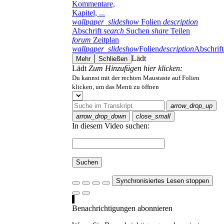
Kommentare,
Kapitel, ...
wallpaper_slideshow
Folien
description
Abschrift
search
Suchen
share
Teilen
forum
Zeitplan
wallpaper_slideshow
Folien
description
Abschrift
Lädt
Mehr
Schließen
Lädt
Zum Hinzufügen hier klicken:
Du kannst mit der rechten Maustaste auf Folien
klicken, um das Menü zu öffnen
arrow_drop_up
arrow_drop_down
close_small
In diesem Video suchen:
Suchen
Synchronisiertes Lesen stoppen
Benachrichtigungen abonnieren