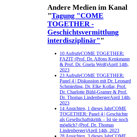
Andere Medien im Kanal
"
Tagung "COME
TOGETHER -
Geschichtsvermittlung
interdisziplinär"
"
10 Aufrufe
COME TOGETHER:
FAZIT (Prof. Dr. Alfons Kenkmann
& Prof. Dr. Gisela Weiß)
April 14th,
2023
23 Aufrufe
COME TOGETHER:
Panel 4 | Diskussion mit Dr. Leonard
Schmieding, Dr. Elke Kollar, Prof.
Dr. Charlotte Bühl-Gramer & Prof.
Dr. Thomas Lindenberger
April 14th,
2023
14 Ansichten, 1 dieses Jahr
COME
TOGETHER: Panel 4 | Geschichte
als Gesellschaftskritik – Ist sie noch
möglich? (Prof. Dr. Thomas
Lindenberger)
April 14th, 2023
28 Ansichten, 3 dieses Jahr
COME