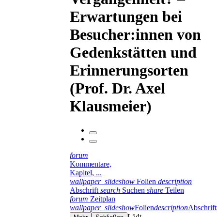
Erwartungen bei
Besucher:innen von
Gedenkstätten und
Erinnerungsorten
(Prof. Dr. Axel
Klausmeier)
forum
Kommentare,
Kapitel, ...
wallpaper_slideshow
Folien
description
Abschrift
search
Suchen
share
Teilen
forum
Zeitplan
wallpaper_slideshow
Folien
description
Abschrift
Lädt