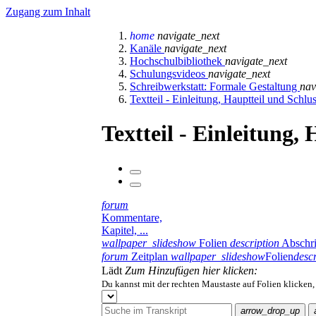
Zugang zum Inhalt
home
navigate_next
Kanäle
navigate_next
Hochschulbibliothek
navigate_next
Schulungsvideos
navigate_next
Schreibwerkstatt: Formale Gestaltung
nav
Textteil - Einleitung, Hauptteil und Schlu
Textteil - Einleitung,
forum
Kommentare,
Kapitel, ...
wallpaper_slideshow
Folien
description
Abschri
forum
Zeitplan
wallpaper_slideshow
Folien
descr
Lädt
Zum Hinzufügen hier klicken:
Du kannst mit der rechten Maustaste auf Folien klicken
arrow_drop_up