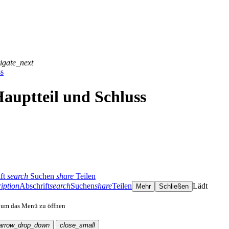
igate_next
ss
 Hauptteil und Schluss
ft
search
Suchen
share
Teilen
iption
Abschrift
search
Suchen
share
Teilen
Lädt
Mehr
Schließen
, um das Menü zu öffnen
arrow_drop_down
close_small