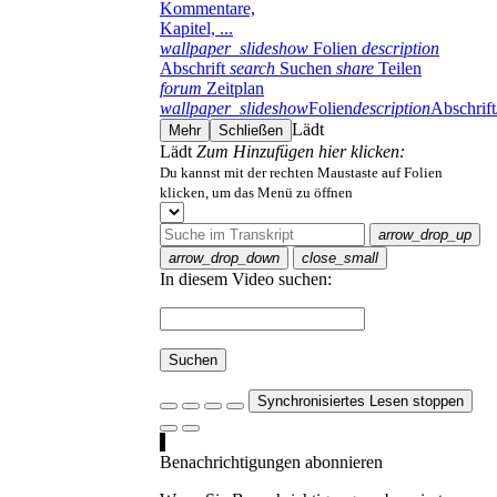
Kommentare,
Kapitel, ...
wallpaper_slideshow
Folien
description
Abschrift
search
Suchen
share
Teilen
forum
Zeitplan
wallpaper_slideshow
Folien
description
Abschrift
Lädt
Mehr
Schließen
Lädt
Zum Hinzufügen hier klicken:
Du kannst mit der rechten Maustaste auf Folien
klicken, um das Menü zu öffnen
arrow_drop_up
arrow_drop_down
close_small
In diesem Video suchen:
Suchen
Synchronisiertes Lesen stoppen
Benachrichtigungen abonnieren