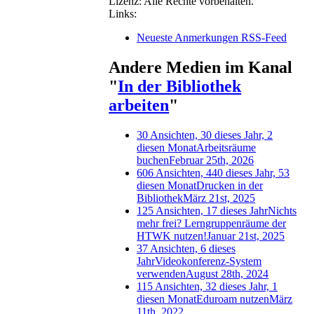
Lizenz:
Alle Rechte vorbehalten.
Links:
Neueste Anmerkungen RSS-Feed
Andere Medien im Kanal
"
In der Bibliothek
arbeiten
"
30 Ansichten, 30 dieses Jahr, 2
diesen Monat
Arbeitsräume
buchen
Februar 25th, 2026
606 Ansichten, 440 dieses Jahr, 53
diesen Monat
Drucken in der
Bibliothek
März 21st, 2025
125 Ansichten, 17 dieses Jahr
Nichts
mehr frei? Lerngruppenräume der
HTWK nutzen!
Januar 21st, 2025
37 Ansichten, 6 dieses
Jahr
Videokonferenz-System
verwenden
August 28th, 2024
115 Ansichten, 32 dieses Jahr, 1
diesen Monat
Eduroam nutzen
März
11th, 2022