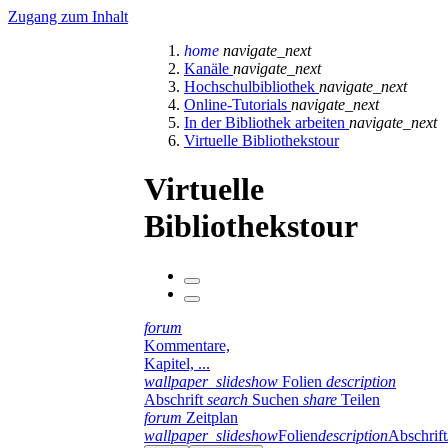
Zugang zum Inhalt
home
navigate_next
Kanäle
navigate_next
Hochschulbibliothek
navigate_next
Online-Tutorials
navigate_next
In der Bibliothek arbeiten
navigate_next
Virtuelle Bibliothekstour
Virtuelle
Bibliothekstour
forum
Kommentare,
Kapitel, ...
wallpaper_slideshow
Folien
description
Abschrift
search
Suchen
share
Teilen
forum
Zeitplan
wallpaper_slideshow
Folien
description
Abschrift