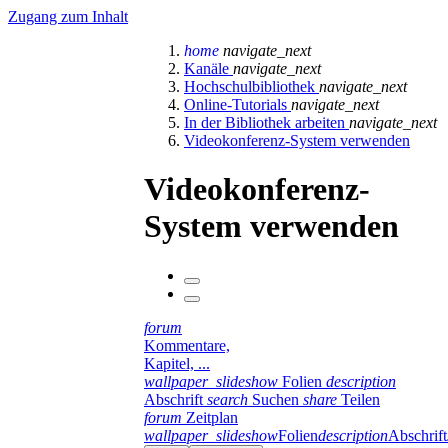
Zugang zum Inhalt
home
navigate_next
Kanäle
navigate_next
Hochschulbibliothek
navigate_next
Online-Tutorials
navigate_next
In der Bibliothek arbeiten
navigate_next
Videokonferenz-System verwenden
Videokonferenz-
System verwenden
forum
Kommentare,
Kapitel, ...
wallpaper_slideshow
Folien
description
Abschrift
search
Suchen
share
Teilen
forum
Zeitplan
wallpaper_slideshow
Folien
description
Abschrift