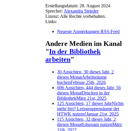
Erstellungsdatum:
28. August 2024
Sprecher:
Alexandra Strieder
Lizenz:
Alle Rechte vorbehalten.
Links:
Neueste Anmerkungen RSS-Feed
Andere Medien im Kanal
"
In der Bibliothek
arbeiten
"
30 Ansichten, 30 dieses Jahr, 2
diesen Monat
Arbeitsräume
buchen
Februar 25th, 2026
606 Ansichten, 444 dieses Jahr, 56
diesen Monat
Drucken in der
Bibliothek
März 21st, 2025
125 Ansichten, 17 dieses Jahr
Nichts
mehr frei? Lerngruppenräume der
HTWK nutzen!
Januar 21st, 2025
115 Ansichten, 32 dieses Jahr, 2
diesen Monat
Eduroam nutzen
März
11th, 2022