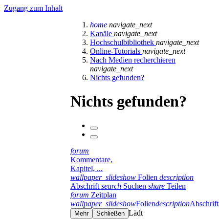
Zugang zum Inhalt
home
navigate_next
Kanäle
navigate_next
Hochschulbibliothek
navigate_next
Online-Tutorials
navigate_next
Nach Medien recherchieren
navigate_next
Nichts gefunden?
Nichts gefunden?
forum
Kommentare,
Kapitel, ...
wallpaper_slideshow
Folien
description
Abschrift
search
Suchen
share
Teilen
forum
Zeitplan
wallpaper_slideshow
Folien
description
Abschrift
Lädt
Mehr
Schließen