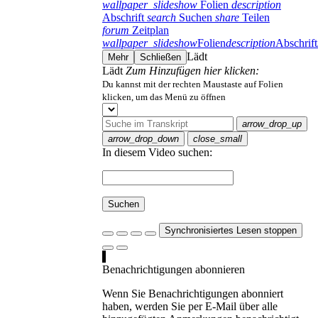
wallpaper_slideshow
Folien
description
Abschrift
search
Suchen
share
Teilen
forum
Zeitplan
wallpaper_slideshow
Folien
description
Abschrift
Lädt
Mehr
Schließen
Lädt
Zum Hinzufügen hier klicken:
Du kannst mit der rechten Maustaste auf Folien
klicken, um das Menü zu öffnen
arrow_drop_up
arrow_drop_down
close_small
In diesem Video suchen:
Suchen
Synchronisiertes Lesen stoppen
Benachrichtigungen abonnieren
Wenn Sie Benachrichtigungen abonniert
haben, werden Sie per E-Mail über alle