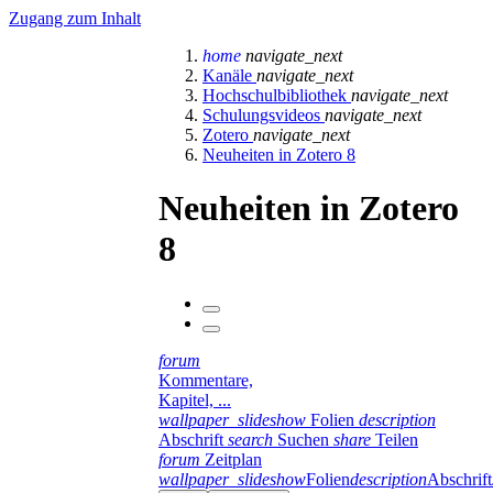
Zugang zum Inhalt
home
navigate_next
Kanäle
navigate_next
Hochschulbibliothek
navigate_next
Schulungsvideos
navigate_next
Zotero
navigate_next
Neuheiten in Zotero 8
Neuheiten in Zotero
8
forum
Kommentare,
Kapitel, ...
wallpaper_slideshow
Folien
description
Abschrift
search
Suchen
share
Teilen
forum
Zeitplan
wallpaper_slideshow
Folien
description
Abschrift