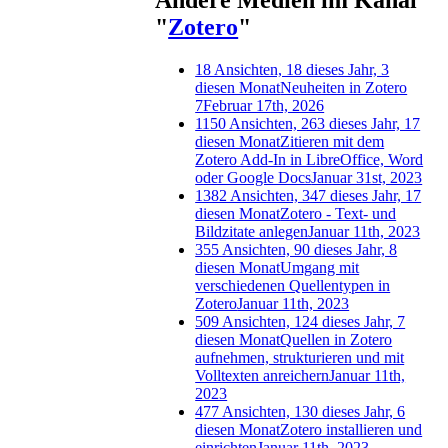
"
Zotero
"
18 Ansichten, 18 dieses Jahr, 3
diesen Monat
Neuheiten in Zotero
7
Februar 17th, 2026
1150 Ansichten, 263 dieses Jahr, 17
diesen Monat
Zitieren mit dem
Zotero Add-In in LibreOffice, Word
oder Google Docs
Januar 31st, 2023
1382 Ansichten, 347 dieses Jahr, 17
diesen Monat
Zotero - Text- und
Bildzitate anlegen
Januar 11th, 2023
355 Ansichten, 90 dieses Jahr, 8
diesen Monat
Umgang mit
verschiedenen Quellentypen in
Zotero
Januar 11th, 2023
509 Ansichten, 124 dieses Jahr, 7
diesen Monat
Quellen in Zotero
aufnehmen, strukturieren und mit
Volltexten anreichern
Januar 11th,
2023
477 Ansichten, 130 dieses Jahr, 6
diesen Monat
Zotero installieren und
einrichten
Januar 11th, 2023