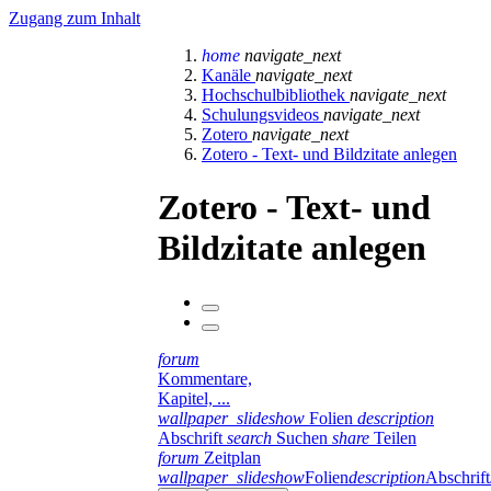
Zugang zum Inhalt
home
navigate_next
Kanäle
navigate_next
Hochschulbibliothek
navigate_next
Schulungsvideos
navigate_next
Zotero
navigate_next
Zotero - Text- und Bildzitate anlegen
Zotero - Text- und
Bildzitate anlegen
forum
Kommentare,
Kapitel, ...
wallpaper_slideshow
Folien
description
Abschrift
search
Suchen
share
Teilen
forum
Zeitplan
wallpaper_slideshow
Folien
description
Abschrift