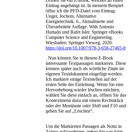
Öffnen Sie ein E-Book, welches an einen
Eintrag angehängt ist. In meinem Beispiel
öffne ich die PFD-Datei vom Eintrag:
Unger, Jochem. Alternative
Energietechnik. 6., Aktualisierte und
Überarbeitete Auflage. With Antonio
Hurtado und Rafet Isler. Springer eBooks
Computer Science and Engineering.
Wiesbaden: Springer Vieweg, 2020.
https://doi.org/10.1007/978-3-658-27465-8
. Nun können Sie in diesem E-Book
interessante Textpassagen markieren. Diese
können später auch als wörtliche Zitate im
eigenen Textdokument eingefügt werden.
Ich markiere einige Textstellen auf der
ersten Seite der Einleitung. Wenn Sie eine
Hervorhebung wieder löschen möchten,
wählen Sie diese einfach an, öffnen Sie das
Kontextmenü dazu mit einem Rechtsklick
oder der Menütaste oder Shift und F10 und
gehen Sie auf „Löschen“.
Um die Markierten Passagen als Notiz in
Zotero aufzunehmen, gehen Sie wie folgt