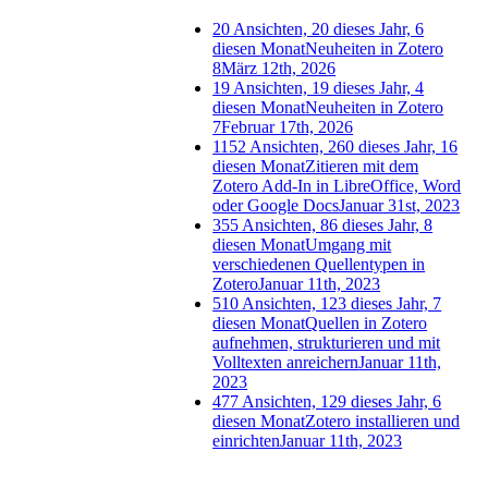
20 Ansichten, 20 dieses Jahr, 6
diesen Monat
Neuheiten in Zotero
8
März 12th, 2026
19 Ansichten, 19 dieses Jahr, 4
diesen Monat
Neuheiten in Zotero
7
Februar 17th, 2026
1152 Ansichten, 260 dieses Jahr, 16
diesen Monat
Zitieren mit dem
Zotero Add-In in LibreOffice, Word
oder Google Docs
Januar 31st, 2023
355 Ansichten, 86 dieses Jahr, 8
diesen Monat
Umgang mit
verschiedenen Quellentypen in
Zotero
Januar 11th, 2023
510 Ansichten, 123 dieses Jahr, 7
diesen Monat
Quellen in Zotero
aufnehmen, strukturieren und mit
Volltexten anreichern
Januar 11th,
2023
477 Ansichten, 129 dieses Jahr, 6
diesen Monat
Zotero installieren und
einrichten
Januar 11th, 2023