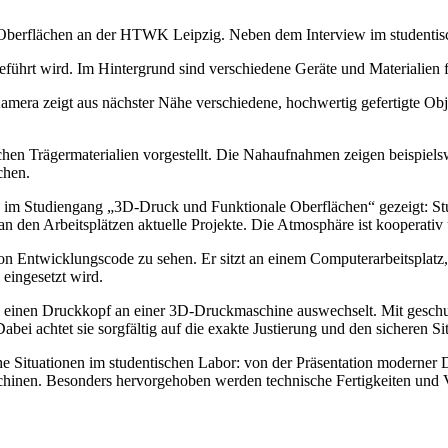
Oberflächen an der HTWK Leipzig. Neben dem Interview im studentisch
eführt wird. Im Hintergrund sind verschiedene Geräte und Materialien
amera zeigt aus nächster Nähe verschiedene, hochwertig gefertigte Ob
en Trägermaterialien vorgestellt. Die Nahaufnahmen zeigen beispielswe
chen.
re im Studiengang „3D-Druck und Funktionale Oberflächen“ gezeigt: St
n den Arbeitsplätzen aktuelle Projekte. Die Atmosphäre ist kooperativ
on Entwicklungscode zu sehen. Er sitzt an einem Computerarbeitsplatz, 
eingesetzt wird.
 einen Druckkopf an einer 3D-Druckmaschine auswechselt. Mit geschult
Dabei achtet sie sorgfältig auf die exakte Justierung und den sicheren 
he Situationen im studentischen Labor: von der Präsentation moderner 
inen. Besonders hervorgehoben werden technische Fertigkeiten und V