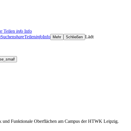
re
Teilen
info
Info
h
Suchen
share
Teilen
info
Info
Lädt
Mehr
Schließen
se_small
ck und Funktionale Oberflächen am Campus der HTWK Leipzig.