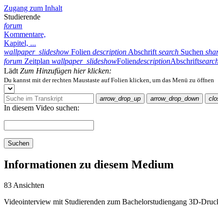
Zugang zum Inhalt
Studierende
forum
Kommentare,
Kapitel, ...
wallpaper_slideshow
Folien
description
Abschrift
search
Suchen
sha
forum
Zeitplan
wallpaper_slideshow
Folien
description
Abschrift
searc
Lädt
Zum Hinzufügen hier klicken:
Du kannst mit der rechten Maustaste auf Folien klicken, um das Menü zu öffnen
arrow_drop_up
arrow_drop_down
clo
In diesem Video suchen:
Suchen
Informationen zu diesem Medium
83 Ansichten
Videointerview mit Studierenden zum Bachelorstudiengang 3D-Dru