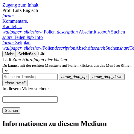
Zugang zum Inhalt
Prof. Lutz Engisch
forum
Kommentare,
Kapitel, ...
wallpaper_slideshow
Folien
description
Abschrift
search
Suchen
share
Teilen
info
Info
forum
Zeitplan
wallpaper_slideshow
Folien
description
Abschrift
search
Suchen
share
Te
Lädt
Mehr
Schließen
Lädt
Zum Hinzufügen hier klicken:
Du kannst mit der rechten Maustaste auf Folien klicken, um das Menü zu öffnen
arrow_drop_up
arrow_drop_down
close_small
In diesem Video suchen:
Suchen
Informationen zu diesem Medium