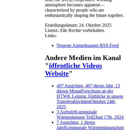
atmosphere becomes apparent—
characterized by people who are
enthusiastically shaping the future together.
Erstellungsdatum:
24. Oktober 2025
Lizenz:
Alle Rechte vorbehalten.
Links:
Neueste Anmerkungen RSS-Feed
Andere Medien im Kanal
"
öffentliche Videos
Website
"
497 Ansichten, 497 dieses Jahr, 13
diesen Monat
Forschung an der
HTWK Leipzig: Einblicke in unsere
Transferaktivitäten
Oktober 24th,
2025
3 Aufrufe
Kommunale
Wärmeplanung Teil2
Juni 17th, 2024
7 Ansichten, 1 dieses
Jahr
Kommunale Wärmeplanung
Juni