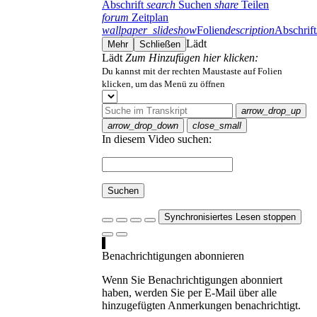
Abschrift
search
Suchen
share
Teilen
forum
Zeitplan
wallpaper_slideshow
Folien
description
Abschrift
Lädt
Mehr
Schließen
Lädt
Zum Hinzufügen hier klicken:
Du kannst mit der rechten Maustaste auf Folien
klicken, um das Menü zu öffnen
arrow_drop_up
arrow_drop_down
close_small
In diesem Video suchen:
Suchen
Synchronisiertes Lesen stoppen
Benachrichtigungen abonnieren
Wenn Sie Benachrichtigungen abonniert
haben, werden Sie per E-Mail über alle
hinzugefügten Anmerkungen benachrichtigt.