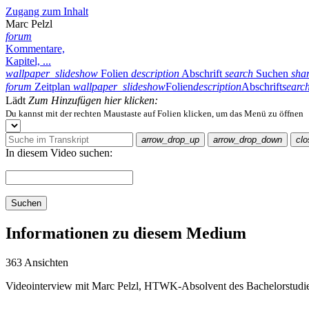
Zugang zum Inhalt
Marc Pelzl
forum
Kommentare,
Kapitel, ...
wallpaper_slideshow
Folien
description
Abschrift
search
Suchen
sha
forum
Zeitplan
wallpaper_slideshow
Folien
description
Abschrift
searc
Lädt
Zum Hinzufügen hier klicken:
Du kannst mit der rechten Maustaste auf Folien klicken, um das Menü zu öffnen
arrow_drop_up
arrow_drop_down
clo
In diesem Video suchen:
Suchen
Informationen zu diesem Medium
363 Ansichten
Videointerview mit Marc Pelzl, HTWK-Absolvent des Bachelorstudi