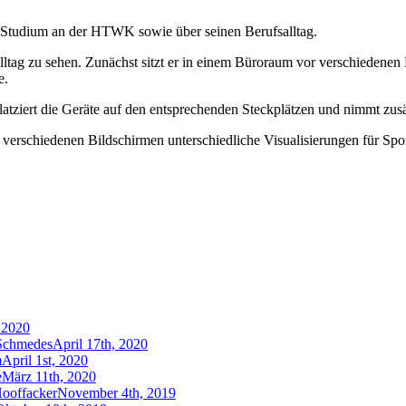
es Studium an der HTWK sowie über seinen Berufsalltag.
ltag zu sehen. Zunächst sitzt er in einem Büroraum vor verschiedenen 
e.
atziert die Geräte auf den entsprechenden Steckplätzen und nimmt zusät
an verschiedenen Bildschirmen unterschiedliche Visualisierungen für Sp
, 2020
 Schmedes
April 17th, 2020
m
April 1st, 2020
e
März 11th, 2020
Hooffacker
November 4th, 2019