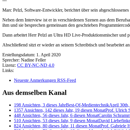
---
Marc Pelzl, Software-Entwickler, berichtet über sein abgeschlossen
Neben dem Interview ist er in verschiedenen Szenen aus dem Berufsal
ihm und sie besprechen gemeinsam den geschrieben Programmiercod
Dann arbeitet Herr Pelzl an Ultra HD Live-Produktionsmischer und pl
Abschließend sitzt er wieder an seinem Schreibtisch und bearbeitet 
Erstellungsdatum:
1. April 2020
Sprecher:
Nadine Feller
Lizenz:
CC BY-NC-ND 4.0
Links:
Neueste Anmerkungen RSS-Feed
Aus demselben Kanal
198 Ansichten, 3 dieses Jahr
Best-Of-Medientechnik
April 30th
1357 Ansichten, 142 dieses Jahr, 19 diesen Monat
Prof. Ulrich
448 Ansichten, 56 dieses Jahr, 6 diesen Monat
Carolin Schram
510 Ansichten, 53 dieses Jahr, 9 diesen Monat
David Liebefink
824 Ansichten, 80 dieses Jahr, 11 diesen Monat
Prof. Gabriele 