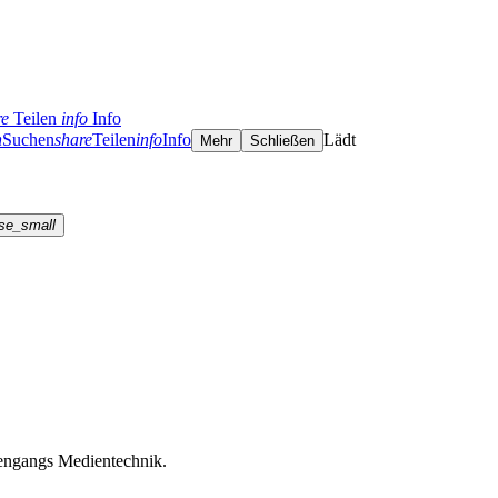
re
Teilen
info
Info
h
Suchen
share
Teilen
info
Info
Lädt
Mehr
Schließen
se_small
engangs Medientechnik.