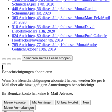
Schmedes
April 17th, 2020
448 Ansichten, 56 dieses Jahr, 6 diesen Monat
Carolin
Schramm
April 1st, 2020
363 Ansichten, 43 dieses Jahr, 3 diesen Monat
Marc Pelzl
April
1st, 2020
510 Ansichten, 53 dieses Jahr, 9 diesen Monat
David
Liebefinke
März 11th, 2020
824 Ansichten, 80 dieses Jahr, 9 diesen Monat
Prof. Gabriele
Hooffacker
November 4th, 2019
785 Ansichten, 77 dieses Jahr, 10 diesen Monat
André
Göhlich
Oktober 10th, 2019
Synchronisiertes Lesen stoppen
Benachrichtigungen abonnieren
Wenn Sie Benachrichtigungen abonniert haben, werden Sie per E-
Mail über alle hinzugefügten Anmerkungen benachrichtigt.
Ihr Benutzerkonto hat keine E-Mail-Adresse.
Meine Favoriten
Mit Anhängen
Unbeantwortet
Neu
Meine Anmerkungen