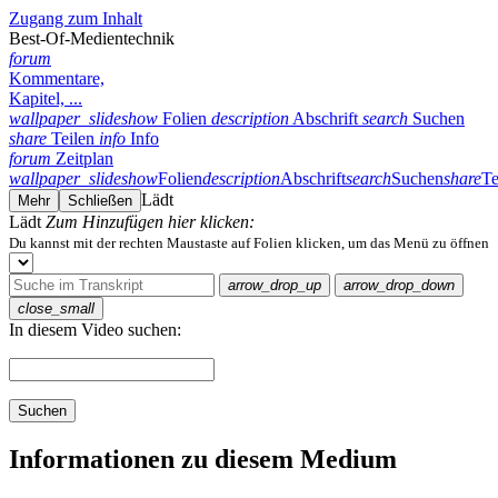
Zugang zum Inhalt
Best-Of-Medientechnik
forum
Kommentare,
Kapitel, ...
wallpaper_slideshow
Folien
description
Abschrift
search
Suchen
share
Teilen
info
Info
forum
Zeitplan
wallpaper_slideshow
Folien
description
Abschrift
search
Suchen
share
Te
Lädt
Mehr
Schließen
Lädt
Zum Hinzufügen hier klicken:
Du kannst mit der rechten Maustaste auf Folien klicken, um das Menü zu öffnen
arrow_drop_up
arrow_drop_down
close_small
In diesem Video suchen:
Suchen
Informationen zu diesem Medium