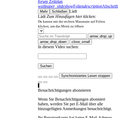
forum
Zeitplan
wallpaper_slideshow
Folien
description
Abschrift
Lädt
Mehr
Schließen
Lädt
Zum Hinzufügen hier klicken:
Du kannst mit der rechten Maustaste auf Folien
klicken, um das Menü zu öffnen
arrow_drop_up
arrow_drop_down
close_small
In diesem Video suchen:
Suchen
Synchronisiertes Lesen stoppen
Benachrichtigungen abonnieren
Wenn Sie Benachrichtigungen abonniert
haben, werden Sie per E-Mail über alle
hinzugefügten Anmerkungen benachrichtigt.
Ihr Benutzerkonto hat keine E-Mail-Adresse.