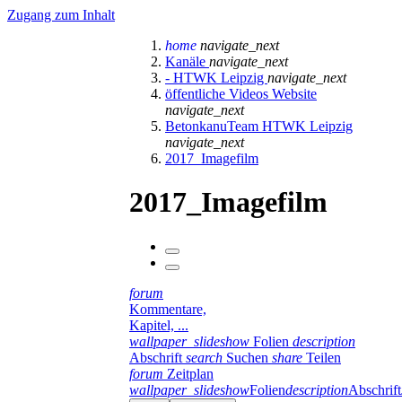
Zugang zum Inhalt
home
navigate_next
Kanäle
navigate_next
- HTWK Leipzig
navigate_next
öffentliche Videos Website
navigate_next
BetonkanuTeam HTWK Leipzig
navigate_next
2017_Imagefilm
2017_Imagefilm
forum
Kommentare,
Kapitel, ...
wallpaper_slideshow
Folien
description
Abschrift
search
Suchen
share
Teilen
forum
Zeitplan
wallpaper_slideshow
Folien
description
Abschrift