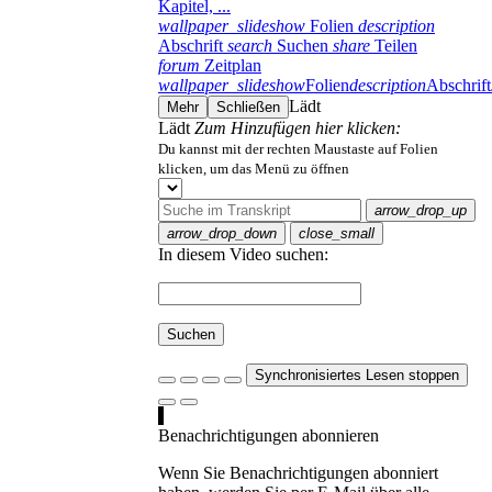
Kapitel, ...
wallpaper_slideshow
Folien
description
Abschrift
search
Suchen
share
Teilen
forum
Zeitplan
wallpaper_slideshow
Folien
description
Abschrift
Lädt
Mehr
Schließen
Lädt
Zum Hinzufügen hier klicken:
Du kannst mit der rechten Maustaste auf Folien
klicken, um das Menü zu öffnen
arrow_drop_up
arrow_drop_down
close_small
In diesem Video suchen:
Suchen
Synchronisiertes Lesen stoppen
Benachrichtigungen abonnieren
Wenn Sie Benachrichtigungen abonniert