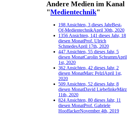
Andere Medien im Kanal
"
Medientechnik
"
198 Ansichten, 3 dieses Jahr
Best-
Of-Medientechnik
April 30th, 2020
1356 Ansichten, 141 dieses Jahr, 18
diesen Monat
Prof. Ulrich
Schmedes
April 17th, 2020
447 Ansichten, 55 dieses Jahr, 5
diesen Monat
Carolin Schramm
April
1st, 2020
362 Ansichten, 42 dieses Jahr, 2
diesen Monat
Marc Pelzl
April 1st,
2020
509 Ansichten, 52 dieses Jahr, 8
diesen Monat
David Liebefinke
März
11th, 2020
824 Ansichten, 80 dieses Jahr, 11
diesen Monat
Prof. Gabriele
Hooffacker
November 4th, 2019