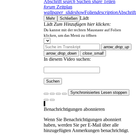
Abschrift
search
Suchen
share
Teilen
forum
Zeitplan
wallpaper_slideshow
Folien
description
Abschrift
Lädt
Mehr
Schließen
Lädt
Zum Hinzufügen hier klicken:
Du kannst mit der rechten Maustaste auf Folien
klicken, um das Menü zu öffnen
arrow_drop_up
arrow_drop_down
close_small
In diesem Video suchen:
Suchen
Synchronisiertes Lesen stoppen
Benachrichtigungen abonnieren
Wenn Sie Benachrichtigungen abonniert
haben, werden Sie per E-Mail über alle
hinzugefügten Anmerkungen benachrichtigt.