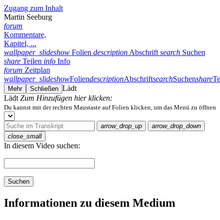
Zugang zum Inhalt
Martin Seeburg
forum
Kommentare,
Kapitel, ...
wallpaper_slideshow
Folien
description
Abschrift
search
Suchen
share
Teilen
info
Info
forum
Zeitplan
wallpaper_slideshow
Folien
description
Abschrift
search
Suchen
share
Te
Lädt
Mehr
Schließen
Lädt
Zum Hinzufügen hier klicken:
Du kannst mit der rechten Maustaste auf Folien klicken, um das Menü zu öffnen
arrow_drop_up
arrow_drop_down
close_small
In diesem Video suchen:
Suchen
Informationen zu diesem Medium