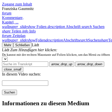
Zugang zum Inhalt
Franziska Gaumnitz
forum
Kommentare,
Kapitel, ...
wallpaper_slideshow
Folien
description
Abschrift
search
Suchen
share
Teilen
info
Info
forum
Zeitplan
wallpaper_slideshow
Folien
description
Abschrift
search
Suchen
share
Te
Lädt
Mehr
Schließen
Lädt
Zum Hinzufügen hier klicken:
Du kannst mit der rechten Maustaste auf Folien klicken, um das Menü zu öffnen
arrow_drop_up
arrow_drop_down
close_small
In diesem Video suchen:
Suchen
Informationen zu diesem Medium