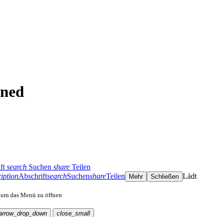
ned
ft
search
Suchen
share
Teilen
iption
Abschrift
search
Suchen
share
Teilen
Lädt
Mehr
Schließen
, um das Menü zu öffnen
arrow_drop_down
close_small