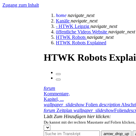
Zugang zum Inhalt
home
navigate_next
Kanäle
navigate_next
- HTWK Leipzig
navigate_next
öffentliche Videos Website
navigate_next
HTWK Robots
navigate_next
HTWK Robots Explained
HTWK Robots Explai
forum
Kommentare,
Kapitel, ...
wallpaper_slideshow
Folien
description
Abschri
forum
Zeitplan
wallpaper_slideshow
Folien
descr
Lädt
Zum Hinzufügen hier klicken:
Du kannst mit der rechten Maustaste auf Folien klicken
arrow_drop_up