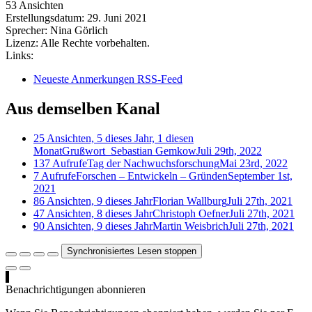
53 Ansichten
Erstellungsdatum:
29. Juni 2021
Sprecher:
Nina Görlich
Lizenz:
Alle Rechte vorbehalten.
Links:
Neueste Anmerkungen RSS-Feed
Aus demselben Kanal
25 Ansichten, 5 dieses Jahr, 1 diesen
Monat
Grußwort_Sebastian Gemkow
Juli 29th, 2022
137 Aufrufe
Tag der Nachwuchsforschung
Mai 23rd, 2022
7 Aufrufe
Forschen – Entwickeln – Gründen
September 1st,
2021
86 Ansichten, 9 dieses Jahr
Florian Wallburg
Juli 27th, 2021
47 Ansichten, 8 dieses Jahr
Christoph Oefner
Juli 27th, 2021
90 Ansichten, 9 dieses Jahr
Martin Weisbrich
Juli 27th, 2021
Synchronisiertes Lesen stoppen
Benachrichtigungen abonnieren