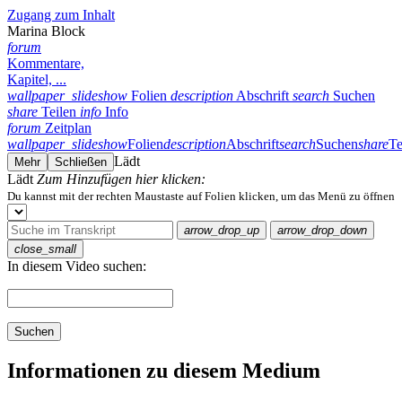
Zugang zum Inhalt
Marina Block
forum
Kommentare,
Kapitel, ...
wallpaper_slideshow
Folien
description
Abschrift
search
Suchen
share
Teilen
info
Info
forum
Zeitplan
wallpaper_slideshow
Folien
description
Abschrift
search
Suchen
share
Te
Lädt
Mehr
Schließen
Lädt
Zum Hinzufügen hier klicken:
Du kannst mit der rechten Maustaste auf Folien klicken, um das Menü zu öffnen
arrow_drop_up
arrow_drop_down
close_small
In diesem Video suchen:
Suchen
Informationen zu diesem Medium