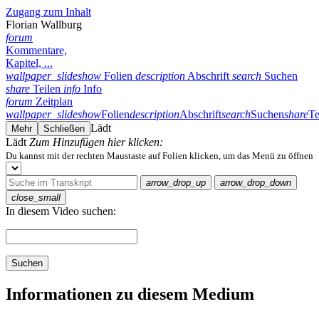
Zugang zum Inhalt
Florian Wallburg
forum
Kommentare,
Kapitel, ...
wallpaper_slideshow
Folien
description
Abschrift
search
Suchen
share
Teilen
info
Info
forum
Zeitplan
wallpaper_slideshow
Folien
description
Abschrift
search
Suchen
share
Te
Lädt
Mehr
Schließen
Lädt
Zum Hinzufügen hier klicken:
Du kannst mit der rechten Maustaste auf Folien klicken, um das Menü zu öffnen
arrow_drop_up
arrow_drop_down
close_small
In diesem Video suchen:
Suchen
Informationen zu diesem Medium