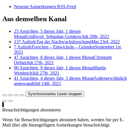
Neueste Anmerkungen RSS-Feed
Aus demselben Kanal
25 Ansichten, 5 dieses Jahr, 1 diesen
Monat
Grußwort_Sebastian Gemkow
Juli 29th, 2022
137 Aufrufe
Tag der Nachwuchsforschung
Mai 23rd, 2022
7 Aufrufe
Forschen – Entwickeln – Gründen
September 1st,
2021
47 Ansichten, 8 dieses Jahr, 1 diesen Monat
Christoph
Oefner
Juli 27th, 2021
90 Ansichten, 9 dieses Jahr, 1 diesen Monat
Martin
Weisbrich
Juli 27th, 2021
41 Ansichten, 4 dieses Jahr, 3 diesen Monat
Außergewöhnlich
angewandt
Juli 14th, 2021
Synchronisiertes Lesen stoppen
Benachrichtigungen abonnieren
Wenn Sie Benachrichtigungen abonniert haben, werden Sie per E-
Mail über alle hinzugefügten Anmerkungen benachrichtigt.