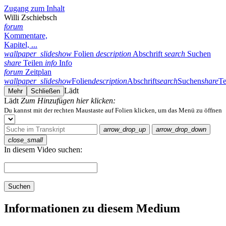
Zugang zum Inhalt
Willi Zschiebsch
forum
Kommentare,
Kapitel, ...
wallpaper_slideshow
Folien
description
Abschrift
search
Suchen
share
Teilen
info
Info
forum
Zeitplan
wallpaper_slideshow
Folien
description
Abschrift
search
Suchen
share
Te
Lädt
Mehr
Schließen
Lädt
Zum Hinzufügen hier klicken:
Du kannst mit der rechten Maustaste auf Folien klicken, um das Menü zu öffnen
arrow_drop_up
arrow_drop_down
close_small
In diesem Video suchen:
Suchen
Informationen zu diesem Medium