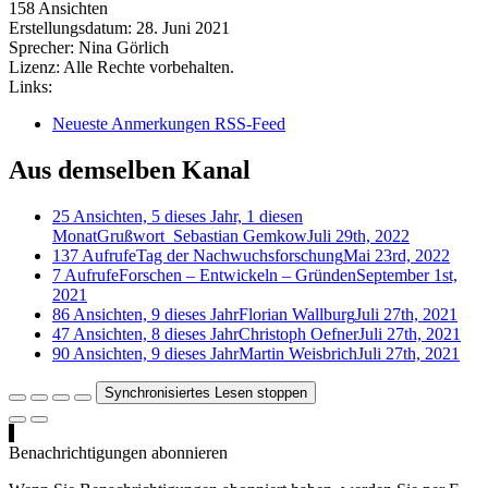
158 Ansichten
Erstellungsdatum:
28. Juni 2021
Sprecher:
Nina Görlich
Lizenz:
Alle Rechte vorbehalten.
Links:
Neueste Anmerkungen RSS-Feed
Aus demselben Kanal
25 Ansichten, 5 dieses Jahr, 1 diesen
Monat
Grußwort_Sebastian Gemkow
Juli 29th, 2022
137 Aufrufe
Tag der Nachwuchsforschung
Mai 23rd, 2022
7 Aufrufe
Forschen – Entwickeln – Gründen
September 1st,
2021
86 Ansichten, 9 dieses Jahr
Florian Wallburg
Juli 27th, 2021
47 Ansichten, 8 dieses Jahr
Christoph Oefner
Juli 27th, 2021
90 Ansichten, 9 dieses Jahr
Martin Weisbrich
Juli 27th, 2021
Synchronisiertes Lesen stoppen
Benachrichtigungen abonnieren