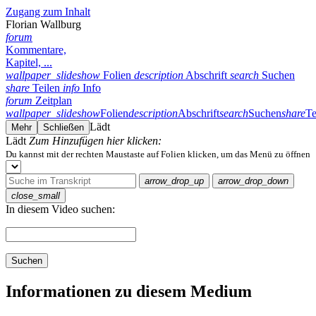
Zugang zum Inhalt
Florian Wallburg
forum
Kommentare,
Kapitel, ...
wallpaper_slideshow
Folien
description
Abschrift
search
Suchen
share
Teilen
info
Info
forum
Zeitplan
wallpaper_slideshow
Folien
description
Abschrift
search
Suchen
share
Te
Lädt
Mehr
Schließen
Lädt
Zum Hinzufügen hier klicken:
Du kannst mit der rechten Maustaste auf Folien klicken, um das Menü zu öffnen
arrow_drop_up
arrow_drop_down
close_small
In diesem Video suchen:
Suchen
Informationen zu diesem Medium