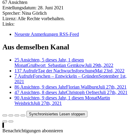
67 Ansichten
Erstellungsdatum:
28. Juni 2021
Sprecher:
Nina Görlich
Lizenz:
Alle Rechte vorbehalten.
Links:
Neueste Anmerkungen RSS-Feed
Aus demselben Kanal
25 Ansichten, 5 dieses Jahr, 1 diesen
Monat
Grußwort_Sebastian Gemkow
Juli 29th, 2022
137 Aufrufe
Tag der Nachwuchsforschung
Mai 23rd, 2022
7 Aufrufe
Forschen – Entwickeln – Gründen
September 1st,
2021
86 Ansichten, 9 dieses Jahr
Florian Wallburg
Juli 27th, 2021
47 Ansichten, 8 dieses Jahr
Christoph Oefner
Juli 27th, 2021
90 Ansichten, 9 dieses Jahr, 1 diesen Monat
Martin
Weisbrich
Juli 27th, 2021
Synchronisiertes Lesen stoppen
Benachrichtigungen abonnieren