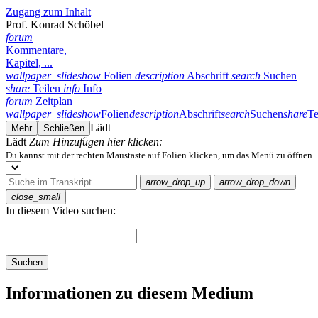
Zugang zum Inhalt
Prof. Konrad Schöbel
forum
Kommentare,
Kapitel, ...
wallpaper_slideshow
Folien
description
Abschrift
search
Suchen
share
Teilen
info
Info
forum
Zeitplan
wallpaper_slideshow
Folien
description
Abschrift
search
Suchen
share
Te
Lädt
Mehr
Schließen
Lädt
Zum Hinzufügen hier klicken:
Du kannst mit der rechten Maustaste auf Folien klicken, um das Menü zu öffnen
arrow_drop_up
arrow_drop_down
close_small
In diesem Video suchen:
Suchen
Informationen zu diesem Medium