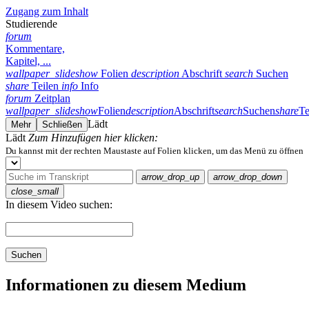
Zugang zum Inhalt
Studierende
forum
Kommentare,
Kapitel, ...
wallpaper_slideshow
Folien
description
Abschrift
search
Suchen
share
Teilen
info
Info
forum
Zeitplan
wallpaper_slideshow
Folien
description
Abschrift
search
Suchen
share
Te
Lädt
Mehr
Schließen
Lädt
Zum Hinzufügen hier klicken:
Du kannst mit der rechten Maustaste auf Folien klicken, um das Menü zu öffnen
arrow_drop_up
arrow_drop_down
close_small
In diesem Video suchen:
Suchen
Informationen zu diesem Medium