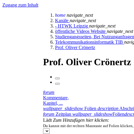
Zugang zum Inhalt
home
navigate_next
Kanäle
navigate_next
- HTWK Leipzig
navigate_next
öffentliche Videos Website
navigate_next
Studiengangsseiten, Bei Nutzunganfrage
Telekommunikationsinformatik TIB
navi
Prof. Oliver Crönertz
Prof. Oliver Crönertz
forum
Kommentare,
Kapitel, ...
wallpaper_slideshow
Folien
description
Abschri
forum
Zeitplan
wallpaper_slideshow
Folien
descr
Lädt
Zum Hinzufügen hier klicken:
Du kannst mit der rechten Maustaste auf Folien klicken