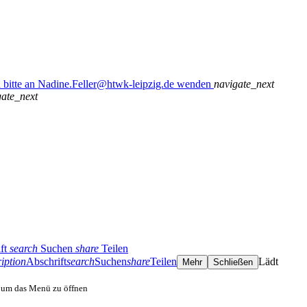
n bitte an Nadine.Feller@htwk-leipzig.de wenden
navigate_next
gate_next
ft
search
Suchen
share
Teilen
iption
Abschrift
search
Suchen
share
Teilen
Lädt
Mehr
Schließen
, um das Menü zu öffnen