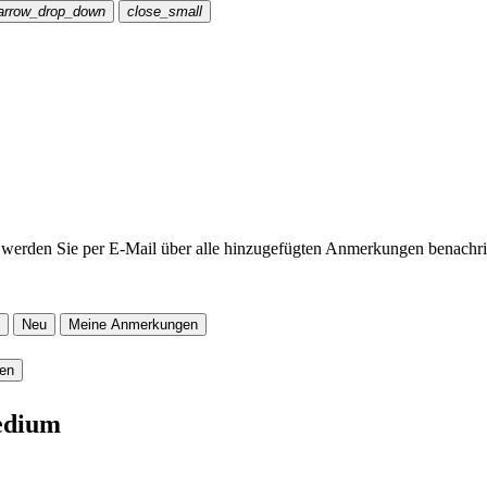
arrow_drop_down
close_small
werden Sie per E-Mail über alle hinzugefügten Anmerkungen benachric
Neu
Meine Anmerkungen
ren
edium