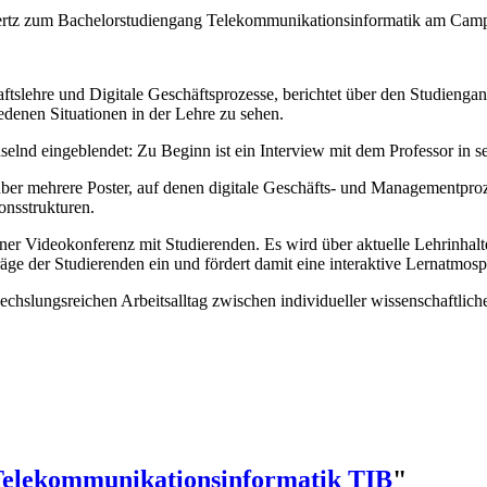
önertz zum Bachelorstudiengang Telekommunikationsinformatik am Ca
chaftslehre und Digitale Geschäftsprozesse, berichtet über den Studi
iedenen Situationen in der Lehre zu sehen.
lnd eingeblendet: Zu Beginn ist ein Interview mit dem Professor in s
ber mehrere Poster, auf denen digitale Geschäfts- und Managementproze
onsstrukturen.
iner Videokonferenz mit Studierenden. Es wird über aktuelle Lehrinhalt
träge der Studierenden ein und fördert damit eine interaktive Lernatmosp
hslungsreichen Arbeitsalltag zwischen individueller wissenschaftlicher
elekommunikationsinformatik TIB
"