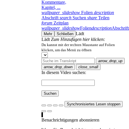
Kommentare,
Kapitel, ...
wallpaper_slideshow
Folien
description
Abschrift
search
Suchen
share
Teilen
forum
Zeitplan
wallpaper_slideshow
Folien
description
Abschrift
Lädt
Mehr
Schließen
Lädt
Zum Hinzufügen hier klicken:
Du kannst mit der rechten Maustaste auf Folien
klicken, um das Menü zu öffnen
arrow_drop_up
arrow_drop_down
close_small
In diesem Video suchen:
Suchen
Synchronisiertes Lesen stoppen
Benachrichtigungen abonnieren