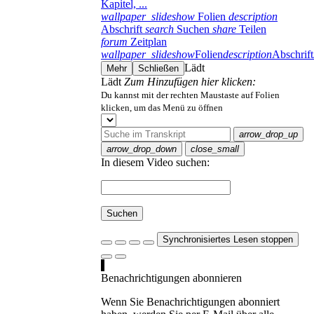
Kapitel, ...
wallpaper_slideshow
Folien
description
Abschrift
search
Suchen
share
Teilen
forum
Zeitplan
wallpaper_slideshow
Folien
description
Abschrift
Lädt
Mehr
Schließen
Lädt
Zum Hinzufügen hier klicken:
Du kannst mit der rechten Maustaste auf Folien
klicken, um das Menü zu öffnen
arrow_drop_up
arrow_drop_down
close_small
In diesem Video suchen:
Suchen
Synchronisiertes Lesen stoppen
Benachrichtigungen abonnieren
Wenn Sie Benachrichtigungen abonniert