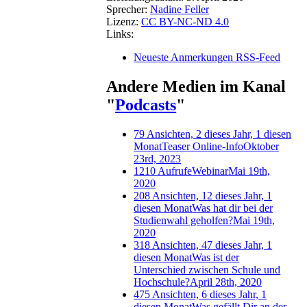
Sprecher:
Nadine Feller
Lizenz:
CC BY-NC-ND 4.0
Links:
Neueste Anmerkungen RSS-Feed
Andere Medien im Kanal
"
Podcasts
"
79 Ansichten, 2 dieses Jahr, 1 diesen
Monat
Teaser Online-Info
Oktober
23rd, 2023
1210 Aufrufe
Webinar
Mai 19th,
2020
208 Ansichten, 12 dieses Jahr, 1
diesen Monat
Was hat dir bei der
Studienwahl geholfen?
Mai 19th,
2020
318 Ansichten, 47 dieses Jahr, 1
diesen Monat
Was ist der
Unterschied zwischen Schule und
Hochschule?
April 28th, 2020
475 Ansichten, 6 dieses Jahr, 1
diesen Monat
Was gefällt Dir an der